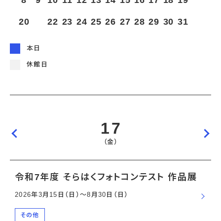
8
9
10
11
12
13
14
15
16
17
18
19
宇宙エリア
イベントカレンダー
資料の貸出
学校・教育関係
一般団体
屋外展示
20
21
22
23
24
25
26
27
28
29
30
31
予約申し込み
地域との連携
福祉団体
その他の展示
これまでのイベント
レンタルそらはく
子ども会・スポーツ少年団等
展示・イベントカレンダー
イベント予約申し込み
学校・教育関係の方へ
シアタールーム上映
本日
空宙博ボランティア
学校団体
チャレンジそらはく
スタッフコラム
お知らせ
遠足・社会見学
操縦シミュレーション体験
博物館実習
休館日
お問い合わせ
教育プログラム
おすすめコース
オンライン学習
アウトリーチ
17
（金）
令和7年度 そらはくフォトコンテスト 作品展
2026年3月15日（日）〜8月30日（日）
その他