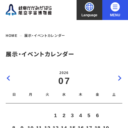
Language
MENU
大
中
小
文字サイズ
日本語
HOME
展示・イベントカレンダー
English
ご利用案内
展示・イベントカレンダー
中文（简化字）
企画展・常設展示
開館時間・休館日
2026
入館料
07
中文（繁體字）
年間パスポート
イベント・講座
企画展
交通アクセス
開催中・開催予定の企画展
日
月
火
水
木
金
土
한국어
フロアガイド
博物館としての取組み
開催中・開催予定のイベント
これまでの企画展
バリアフリー・音声ガイド
教室・講座・講演
よくあるご質問
常設展示
1
2
3
4
5
6
7
搭乗体験
団体利用
資料の収集・受贈
航空エリア
ガイドツアー
収蔵品検索