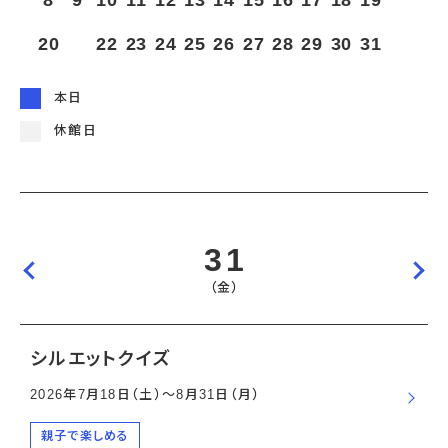
8
9
10
11
12
13
14
15
16
17
18
19
宇宙エリア
イベントカレンダー
資料の貸出
学校・教育関係
一般団体
屋外展示
20
21
22
23
24
25
26
27
28
29
30
31
予約申し込み
地域との連携
福祉団体
その他の展示
これまでのイベント
レンタルそらはく
子ども会・スポーツ少年団等
展示・イベントカレンダー
イベント予約申し込み
学校・教育関係の方へ
シアタールーム上映
本日
空宙博ボランティア
学校団体
チャレンジそらはく
スタッフコラム
お知らせ
遠足・社会見学
操縦シミュレーション体験
博物館実習
休館日
お問い合わせ
教育プログラム
おすすめコース
オンライン学習
アウトリーチ
31
（金）
シルエットクイズ
2026年7月18日（土）〜8月31日（月）
親子で楽しめる