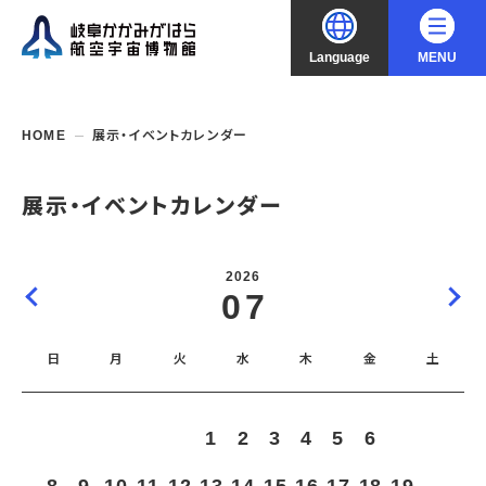
Language
MENU
大
中
小
文字サイズ
日本語
HOME
展示・イベントカレンダー
English
ご利用案内
展示・イベントカレンダー
中文（简化字）
企画展・常設展示
開館時間・休館日
2026
入館料
07
中文（繁體字）
年間パスポート
イベント・講座
企画展
交通アクセス
開催中・開催予定の企画展
日
月
火
水
木
金
土
한국어
フロアガイド
博物館としての取組み
開催中・開催予定のイベント
これまでの企画展
バリアフリー・音声ガイド
教室・講座・講演
よくあるご質問
常設展示
1
2
3
4
5
6
7
搭乗体験
団体利用
資料の収集・受贈
航空エリア
ガイドツアー
収蔵品検索