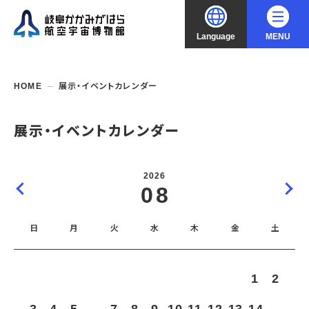
Language
MENU
大
中
小
文字サイズ
日本語
HOME
展示・イベントカレンダー
English
ご利用案内
展示・イベントカレンダー
中文（简化字）
企画展・常設展示
開館時間・休館日
2026
入館料
08
中文（繁體字）
年間パスポート
イベント・講座
企画展
交通アクセス
開催中・開催予定の企画展
日
月
火
水
木
金
土
한국어
フロアガイド
博物館としての取組み
開催中・開催予定のイベント
これまでの企画展
バリアフリー・音声ガイド
教室・講座・講演
よくあるご質問
常設展示
1
2
搭乗体験
団体利用
資料の収集・受贈
航空エリア
ガイドツアー
収蔵品検索