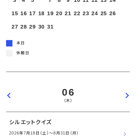
3
4
5
6
7
8
9
10
11
12
13
14
宇宙エリア
イベントカレンダー
資料の貸出
学校・教育関係
一般団体
屋外展示
15
16
17
18
19
20
21
22
23
24
25
26
予約申し込み
地域との連携
福祉団体
その他の展示
これまでのイベント
レンタルそらはく
子ども会・スポーツ少年団等
27
28
29
30
31
展示・イベントカレンダー
イベント予約申し込み
学校・教育関係の方へ
シアタールーム上映
空宙博ボランティア
学校団体
チャレンジそらはく
スタッフコラム
お知らせ
遠足・社会見学
操縦シミュレーション体験
博物館実習
お問い合わせ
本日
教育プログラム
おすすめコース
オンライン学習
休館日
アウトリーチ
06
（木）
シルエットクイズ
2026年7月18日（土）〜8月31日（月）