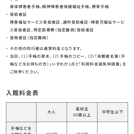
宇宙エリア
イベントカレンダー
資料の貸出
身体障害者手帳、精神障害者保健福祉手帳、療育手帳
学校・教育関係
一般団体
屋外展示
予約申し込み
受給者証
地域との連携
福祉団体
その他の展示
これまでのイベント
障害福祉サービス受給者証、通所受給者証・障害児福祉サービ
レンタルそらはく
子ども会・スポーツ少年団等
展示・イベントカレンダー
イベント予約申し込み
学校・教育関係の方へ
シアタールーム上映
ス受給者証、特定医療費（指定難病）受給者証
空宙博ボランティア
学校団体
チャレンジそらはく
スタッフコラム
お知らせ
遠足・社会見学
操縦シミュレーション体験
登録者証（指定難病）
博物館実習
お問い合わせ
教育プログラム
おすすめコース
その他の同行者は通常料金となります。
オンライン学習
当日、（1）手帳の原本、（2）手帳のコピー、（3）「来館者名簿（手
アウトリーチ
帳などをお持ちの方）」いずれか1点と「利用料金減免申請書」を
ご持参ください。
入館料金表
高校生
大人
中学生以下
60歳以上
手帳などを