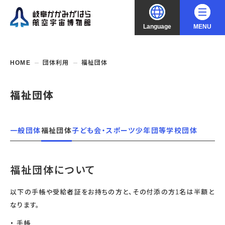
Language
MENU
大
中
小
文字サイズ
日本語
HOME
団体利用
福祉団体
English
ご利用案内
福祉団体
中文（简化字）
企画展・常設展示
開館時間・休館日
一般団体
福祉団体
子ども会・スポーツ少年団等
学校団体
入館料
中文（繁體字）
年間パスポート
イベント・講座
企画展
交通アクセス
開催中・開催予定の企画展
福祉団体について
한국어
フロアガイド
博物館としての取組み
開催中・開催予定のイベント
これまでの企画展
バリアフリー・音声ガイド
教室・講座・講演
以下の手帳や受給者証をお持ちの方と、その付添の方1名は半額と
よくあるご質問
常設展示
なります。
搭乗体験
団体利用
資料の収集・受贈
航空エリア
ガイドツアー
収蔵品検索
手帳