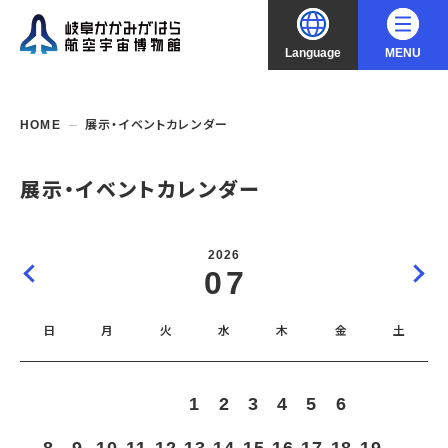
Language
MENU
大
中
小
文字サイズ
日本語
HOME
展示・イベントカレンダー
English
ご利用案内
展示・イベントカレンダー
中文（简化字）
企画展・常設展示
開館時間・休館日
2026
入館料
07
中文（繁體字）
年間パスポート
イベント・講座
企画展
交通アクセス
開催中・開催予定の企画展
日
月
火
水
木
金
土
한국어
フロアガイド
博物館としての取組み
開催中・開催予定のイベント
これまでの企画展
バリアフリー・音声ガイド
教室・講座・講演
よくあるご質問
常設展示
1
2
3
4
5
6
7
搭乗体験
団体利用
資料の収集・受贈
航空エリア
ガイドツアー
収蔵品検索