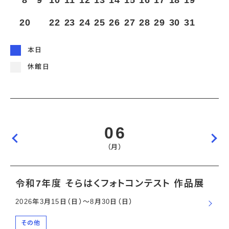
8
9
10
11
12
13
14
15
16
17
18
19
宇宙エリア
イベントカレンダー
資料の貸出
学校・教育関係
一般団体
屋外展示
20
21
22
23
24
25
26
27
28
29
30
31
予約申し込み
地域との連携
福祉団体
その他の展示
これまでのイベント
レンタルそらはく
子ども会・スポーツ少年団等
展示・イベントカレンダー
イベント予約申し込み
学校・教育関係の方へ
シアタールーム上映
本日
空宙博ボランティア
学校団体
チャレンジそらはく
スタッフコラム
お知らせ
遠足・社会見学
操縦シミュレーション体験
博物館実習
休館日
お問い合わせ
教育プログラム
おすすめコース
オンライン学習
アウトリーチ
06
（月）
令和7年度 そらはくフォトコンテスト 作品展
2026年3月15日（日）〜8月30日（日）
その他