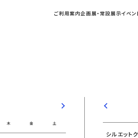
ご利用
案内
企画展・
常設展示
イベン
常設展示
時間・休館日
中・開催予定のイベント
の収集・受贈
団体
・教育関係の方へ
交通アクセス
ガイドツアー
地域との連携
料
中・開催予定の企画展
講座・講演
品検索
団体
・社会見学
フロアガイド
イベントカレンダー
レンタルそらはく
航空エリア
パスポート
までの企画展
体験
の貸出
も会・スポーツ少年団等
プログラム
バリアフリー・音声ガイド
予約申し込み
空宙博ボランティア
宇宙エリア
団体
ライン学習
屋外展示
リーチ
その他の展示
シアタールーム上映
操縦シミュレーション体験
木
金
土
シルエット