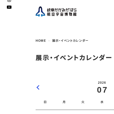
企画展
開館
開催
資料
一般
学校
HOME
展示・イベントカレンダー
博物館としての
イベント・
ご利用
案内
講座
取組み
入館
開催
教室・
収蔵
福祉
遠足
団体利用
学校・
教育関係
年間
これ
搭乗
資料
子ど
教育
展示・イベントカレンダー
企画展・
常設展示
学校
オン
アウト
2026
07
日
月
火
水