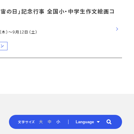
宇宙の日」記念行事 全国小・中学生作文絵画コ
日（木）〜9月12日（土）
ーン
Language
大
中
小
文字サイズ