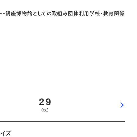
ト・
講座
博物館としての
取組み
団体
利用
学校・
教育関係
よくあるご質問
これまでのイベント
博物館実習
おすすめコース
29
（水）
クイズ