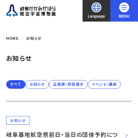
Language
MENU
大
中
小
文字サイズ
日本語
HOME
お知らせ
English
ご利用案内
お知らせ
中文（简化字）
企画展・常設展示
開館時間・休館日
入館料
すべて
お知らせ
企画展・常設展示
イベント・講座
中文（繁體字）
年間パスポート
イベント・講座
企画展
交通アクセス
開催中・開催予定の企画展
한국어
フロアガイド
博物館としての取組み
開催中・開催予定のイベント
これまでの企画展
バリアフリー・音声ガイド
教室・講座・講演
お知らせ
よくあるご質問
常設展示
搭乗体験
団体利用
資料の収集・受贈
航空エリア
岐阜基地航空祭前日・当日の団体予約につ
ガイドツアー
収蔵品検索