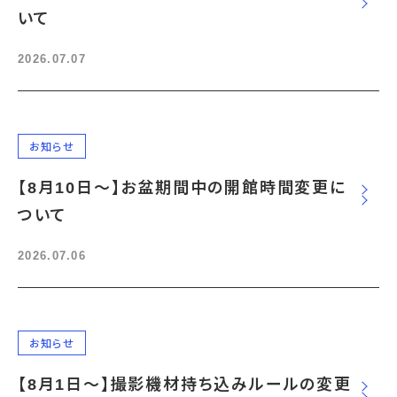
宇宙エリア
イベントカレンダー
いて
資料の貸出
学校・教育関係
一般団体
屋外展示
予約申し込み
地域との連携
福祉団体
その他の展示
2026.07.07
これまでのイベント
レンタルそらはく
子ども会・スポーツ少年団等
展示・イベントカレンダー
イベント予約申し込み
学校・教育関係の方へ
シアタールーム上映
空宙博ボランティア
学校団体
チャレンジそらはく
スタッフコラム
お知らせ
遠足・社会見学
操縦シミュレーション体験
博物館実習
お問い合わせ
教育プログラム
おすすめコース
お知らせ
オンライン学習
アウトリーチ
【8月10日～】お盆期間中の開館時間変更に
ついて
2026.07.06
お知らせ
【8月1日～】撮影機材持ち込みルールの変更