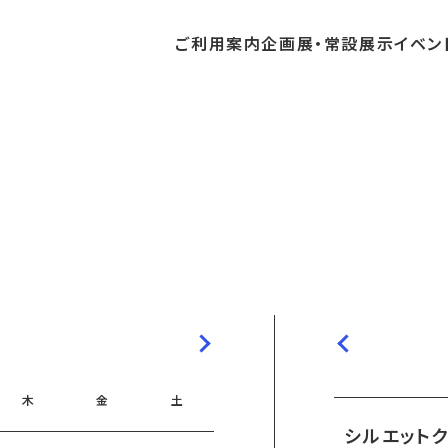
ご利用
案内
企画展・
常設展示
イベン
常設展示
時間・休館日
中・開催予定のイベント
の収集・受贈
団体
・教育関係の方へ
交通アクセス
ガイドツアー
地域との連携
料
中・開催予定の企画展
講座・講演
品検索
団体
・社会見学
フロアガイド
イベントカレンダー
レンタルそらはく
航空エリア
パスポート
までの企画展
体験
の貸出
も会・スポーツ少年団等
プログラム
バリアフリー・音声ガイド
予約申し込み
空宙博ボランティア
宇宙エリア
団体
ライン学習
屋外展示
リーチ
その他の展示
シアタールーム上映
操縦シミュレーション体験
木
金
土
シルエット