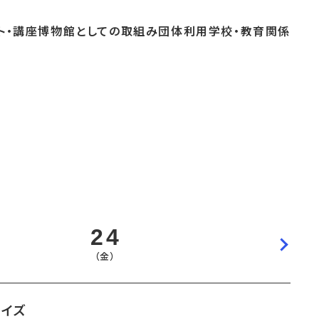
ト・
講座
博物館としての
取組み
団体
利用
学校・
教育関係
よくあるご質問
これまでのイベント
博物館実習
おすすめコース
24
（金）
クイズ