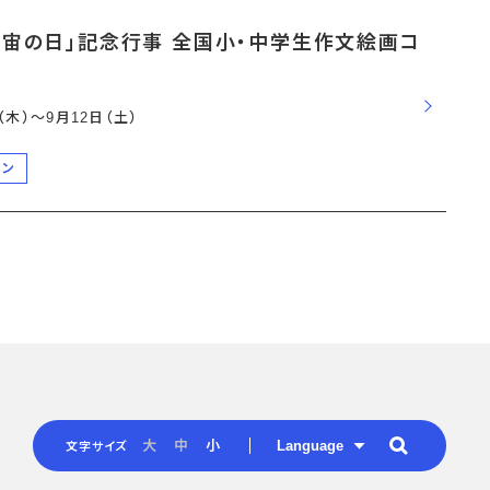
宇宙の日」記念行事 全国小・中学生作文絵画コ
日（木）〜9月12日（土）
ーン
Language
大
中
小
文字サイズ