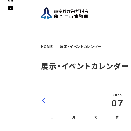
企画展
開館
開催
資料
一般
学校
HOME
展示・イベントカレンダー
博物館としての
イベント・
ご利用
案内
講座
取組み
入館
開催
教室・
収蔵
福祉
遠足
団体利用
学校・
教育関係
年間
これ
搭乗
資料
子ど
教育
展示・イベントカレンダー
企画展・
常設展示
学校
オン
アウト
2026
07
日
月
火
水