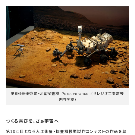
宇宙エリア
イベントカレンダー
資料の貸出
学校・教育関係
一般団体
屋外展示
予約申し込み
地域との連携
福祉団体
その他の展示
これまでのイベント
レンタルそらはく
子ども会・スポーツ少年団等
展示・イベントカレンダー
イベント予約申し込み
学校・教育関係の方へ
シアタールーム上映
空宙博ボランティア
学校団体
チャレンジそらはく
スタッフコラム
お知らせ
遠足・社会見学
操縦シミュレーション体験
博物館実習
お問い合わせ
教育プログラム
おすすめコース
オンライン学習
アウトリーチ
第9回最優秀賞・火星探査機「Perseverance」（サレジオ工業高等
専門学校）
つくる喜びを、さぁ宇宙へ
第10回目となる人工衛星・探査機模型製作コンテストの作品を募