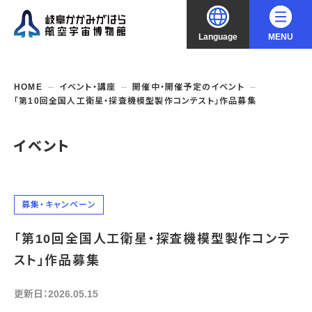
Language
MENU
大
中
小
文字サイズ
日本語
HOME
イベント・講座
開催中・開催予定のイベント
「第10回全国人工衛星・探査機模型製作コンテスト」作品募集
English
ご利用案内
イベント
中文（简化字）
企画展・常設展示
開館時間・休館日
入館料
中文（繁體字）
年間パスポート
イベント・講座
企画展
募集・キャンペーン
交通アクセス
開催中・開催予定の企画展
한국어
「第10回全国人工衛星・探査機模型製作コンテ
フロアガイド
博物館としての取組み
開催中・開催予定のイベント
これまでの企画展
バリアフリー・音声ガイド
スト」作品募集
教室・講座・講演
よくあるご質問
常設展示
搭乗体験
団体利用
資料の収集・受贈
更新日：2026.05.15
航空エリア
ガイドツアー
収蔵品検索