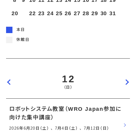
8
9
10
11
12
13
14
15
16
17
18
19
宇宙エリア
イベントカレンダー
資料の貸出
学校・教育関係
一般団体
屋外展示
20
21
22
23
24
25
26
27
28
29
30
31
予約申し込み
地域との連携
福祉団体
その他の展示
これまでのイベント
レンタルそらはく
子ども会・スポーツ少年団等
展示・イベントカレンダー
イベント予約申し込み
学校・教育関係の方へ
シアタールーム上映
本日
空宙博ボランティア
学校団体
チャレンジそらはく
スタッフコラム
お知らせ
遠足・社会見学
操縦シミュレーション体験
博物館実習
休館日
お問い合わせ
教育プログラム
おすすめコース
オンライン学習
アウトリーチ
12
（日）
ロボットシステム教室（WRO Japan参加に
向けた集中講座）
2026年6月20日（土） 、 7月4日（土） 、 7月12日（日）