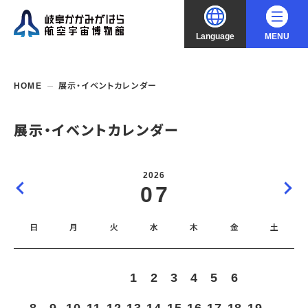
Language
MENU
大
中
小
文字サイズ
日本語
HOME
展示・イベントカレンダー
English
ご利用案内
展示・イベントカレンダー
中文（简化字）
企画展・常設展示
開館時間・休館日
2026
入館料
07
中文（繁體字）
年間パスポート
イベント・講座
企画展
交通アクセス
開催中・開催予定の企画展
日
月
火
水
木
金
土
한국어
フロアガイド
博物館としての取組み
開催中・開催予定のイベント
これまでの企画展
バリアフリー・音声ガイド
教室・講座・講演
よくあるご質問
常設展示
1
2
3
4
5
6
7
搭乗体験
団体利用
資料の収集・受贈
航空エリア
ガイドツアー
収蔵品検索