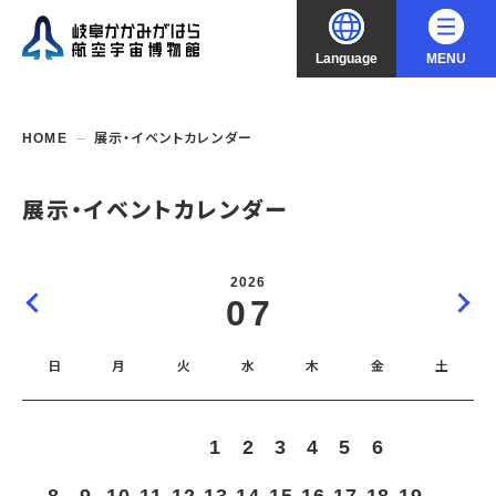
Language
MENU
大
中
小
文字サイズ
日本語
HOME
展示・イベントカレンダー
English
ご利用案内
展示・イベントカレンダー
中文（简化字）
企画展・常設展示
開館時間・休館日
2026
入館料
07
中文（繁體字）
年間パスポート
イベント・講座
企画展
交通アクセス
開催中・開催予定の企画展
日
月
火
水
木
金
土
한국어
フロアガイド
博物館としての取組み
開催中・開催予定のイベント
これまでの企画展
バリアフリー・音声ガイド
教室・講座・講演
よくあるご質問
常設展示
1
2
3
4
5
6
7
搭乗体験
団体利用
資料の収集・受贈
航空エリア
ガイドツアー
収蔵品検索