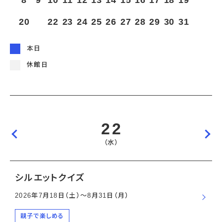
8
9
10
11
12
13
14
15
16
17
18
19
宇宙エリア
イベントカレンダー
資料の貸出
学校・教育関係
一般団体
屋外展示
20
21
22
23
24
25
26
27
28
29
30
31
予約申し込み
地域との連携
福祉団体
その他の展示
これまでのイベント
レンタルそらはく
子ども会・スポーツ少年団等
展示・イベントカレンダー
イベント予約申し込み
学校・教育関係の方へ
シアタールーム上映
本日
空宙博ボランティア
学校団体
チャレンジそらはく
スタッフコラム
お知らせ
遠足・社会見学
操縦シミュレーション体験
博物館実習
休館日
お問い合わせ
教育プログラム
おすすめコース
オンライン学習
アウトリーチ
22
（水）
シルエットクイズ
2026年7月18日（土）〜8月31日（月）
親子で楽しめる