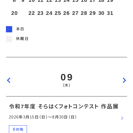
8
9
10
11
12
13
14
15
16
17
18
19
宇宙エリア
イベントカレンダー
資料の貸出
学校・教育関係
一般団体
屋外展示
20
21
22
23
24
25
26
27
28
29
30
31
予約申し込み
地域との連携
福祉団体
その他の展示
これまでのイベント
レンタルそらはく
子ども会・スポーツ少年団等
展示・イベントカレンダー
イベント予約申し込み
学校・教育関係の方へ
シアタールーム上映
本日
空宙博ボランティア
学校団体
チャレンジそらはく
スタッフコラム
お知らせ
遠足・社会見学
操縦シミュレーション体験
博物館実習
休館日
お問い合わせ
教育プログラム
おすすめコース
オンライン学習
アウトリーチ
09
（木）
令和7年度 そらはくフォトコンテスト 作品展
2026年3月15日（日）〜8月30日（日）
その他