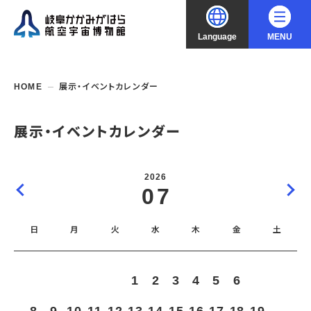
Language
MENU
大
中
小
文字サイズ
日本語
HOME
展示・イベントカレンダー
English
ご利用案内
展示・イベントカレンダー
中文（简化字）
企画展・常設展示
開館時間・休館日
2026
入館料
07
中文（繁體字）
年間パスポート
イベント・講座
企画展
交通アクセス
開催中・開催予定の企画展
日
月
火
水
木
金
土
한국어
フロアガイド
博物館としての取組み
開催中・開催予定のイベント
これまでの企画展
バリアフリー・音声ガイド
教室・講座・講演
よくあるご質問
常設展示
1
2
3
4
5
6
7
搭乗体験
団体利用
資料の収集・受贈
航空エリア
ガイドツアー
収蔵品検索