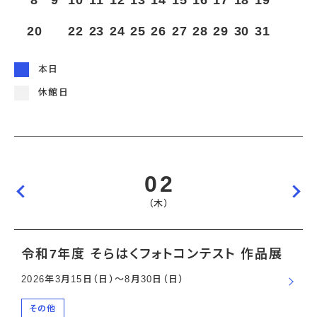
8
9
10
11
12
13
14
15
16
17
18
19
宇宙エリア
イベントカレンダー
資料の貸出
学校・教育関係
一般団体
屋外展示
20
21
22
23
24
25
26
27
28
29
30
31
予約申し込み
地域との連携
福祉団体
その他の展示
これまでのイベント
レンタルそらはく
子ども会・スポーツ少年団等
展示・イベントカレンダー
イベント予約申し込み
学校・教育関係の方へ
シアタールーム上映
本日
空宙博ボランティア
学校団体
チャレンジそらはく
スタッフコラム
お知らせ
遠足・社会見学
操縦シミュレーション体験
博物館実習
休館日
お問い合わせ
教育プログラム
おすすめコース
オンライン学習
アウトリーチ
02
（木）
令和7年度 そらはくフォトコンテスト 作品展
2026年3月15日（日）〜8月30日（日）
その他