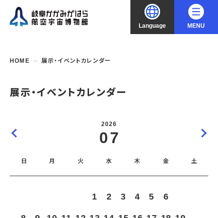
Language
MENU
大
中
小
文字サイズ
日本語
HOME
展示・イベントカレンダー
English
ご利用案内
展示・イベントカレンダー
中文（简化字）
企画展・常設展示
開館時間・休館日
2026
入館料
07
中文（繁體字）
年間パスポート
イベント・講座
企画展
交通アクセス
開催中・開催予定の企画展
日
月
火
水
木
金
土
한국어
フロアガイド
博物館としての取組み
開催中・開催予定のイベント
これまでの企画展
バリアフリー・音声ガイド
教室・講座・講演
よくあるご質問
常設展示
1
2
3
4
5
6
7
搭乗体験
団体利用
資料の収集・受贈
航空エリア
ガイドツアー
収蔵品検索