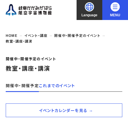
Language
MENU
大
中
小
文字サイズ
日本語
HOME
イベント・講座
開催中・開催予定のイベント
教室・講座・講演
English
ご利用案内
開催中・開催予定のイベント
中文（简化字）
企画展・常設展示
開館時間・休館日
教室・講座・講演
入館料
中文（繁體字）
年間パスポート
イベント・講座
企画展
開催中・開催予定
これまでのイベント
交通アクセス
開催中・開催予定の企画展
한국어
フロアガイド
博物館としての取組み
開催中・開催予定のイベント
これまでの企画展
バリアフリー・音声ガイド
教室・講座・講演
イベントカレンダーを見る
よくあるご質問
常設展示
搭乗体験
団体利用
資料の収集・受贈
航空エリア
ガイドツアー
収蔵品検索