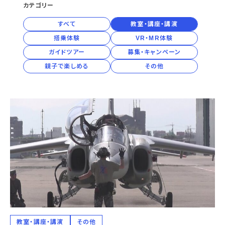
宇宙エリア
カテゴリー
イベントカレンダー
資料の貸出
学校・教育関係
一般団体
屋外展示
予約申し込み
すべて
教室・講座・講演
地域との連携
福祉団体
その他の展示
これまでのイベント
レンタルそらはく
搭乗体験
VR・MR体験
子ども会・スポーツ少年団等
展示・イベントカレンダー
イベント予約申し込み
学校・教育関係の方へ
シアタールーム上映
空宙博ボランティア
ガイドツアー
募集・キャンペーン
学校団体
チャレンジそらはく
スタッフコラム
お知らせ
遠足・社会見学
操縦シミュレーション体験
博物館実習
親子で楽しめる
その他
お問い合わせ
教育プログラム
おすすめコース
オンライン学習
アウトリーチ
教室・講座・講演
その他