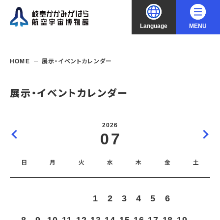
Language
MENU
大
中
小
文字サイズ
日本語
HOME
展示・イベントカレンダー
English
ご利用案内
展示・イベントカレンダー
中文（简化字）
企画展・常設展示
開館時間・休館日
2026
入館料
07
中文（繁體字）
年間パスポート
イベント・講座
企画展
交通アクセス
開催中・開催予定の企画展
日
月
火
水
木
金
土
한국어
フロアガイド
博物館としての取組み
開催中・開催予定のイベント
これまでの企画展
バリアフリー・音声ガイド
教室・講座・講演
よくあるご質問
常設展示
1
2
3
4
5
6
7
搭乗体験
団体利用
資料の収集・受贈
航空エリア
ガイドツアー
収蔵品検索