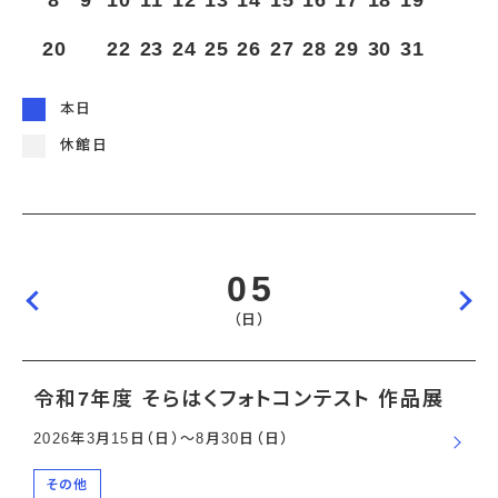
8
9
10
11
12
13
14
15
16
17
18
19
宇宙エリア
イベントカレンダー
資料の貸出
学校・教育関係
一般団体
屋外展示
20
21
22
23
24
25
26
27
28
29
30
31
予約申し込み
地域との連携
福祉団体
その他の展示
これまでのイベント
レンタルそらはく
子ども会・スポーツ少年団等
展示・イベントカレンダー
イベント予約申し込み
学校・教育関係の方へ
シアタールーム上映
本日
空宙博ボランティア
学校団体
チャレンジそらはく
スタッフコラム
お知らせ
遠足・社会見学
操縦シミュレーション体験
博物館実習
休館日
お問い合わせ
教育プログラム
おすすめコース
オンライン学習
アウトリーチ
05
（日）
令和7年度 そらはくフォトコンテスト 作品展
2026年3月15日（日）〜8月30日（日）
その他