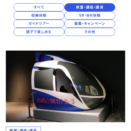
2027年
宇宙エリア
イベントカレンダー
資料の貸出
学校・教育関係
すべて
教室・講座・講演
一般団体
屋外展示
予約申し込み
地域との連携
2026年
搭乗体験
VR・MR体験
福祉団体
その他の展示
これまでのイベント
レンタルそらはく
ガイドツアー
募集・キャンペーン
子ども会・スポーツ少年団等
展示・イベントカレンダー
イベント予約申し込み
学校・教育関係の方へ
シアタールーム上映
2025年
空宙博ボランティア
親子で楽しめる
その他
学校団体
チャレンジそらはく
スタッフコラム
お知らせ
遠足・社会見学
操縦シミュレーション体験
博物館実習
お問い合わせ
2024年
教育プログラム
おすすめコース
オンライン学習
2023年
アウトリーチ
2022年
教室・講座・講演