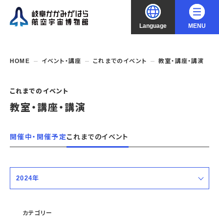
Language
MENU
大
中
小
文字サイズ
日本語
HOME
イベント・講座
これまでのイベント
教室・講座・講演
English
ご利用案内
これまでのイベント
教室・講座・講演
中文（简化字）
企画展・常設展示
開館時間・休館日
入館料
中文（繁體字）
開催中・開催予定
これまでのイベント
年間パスポート
イベント・講座
企画展
交通アクセス
開催中・開催予定の企画展
한국어
フロアガイド
博物館としての取組み
開催中・開催予定のイベント
これまでの企画展
2024年
バリアフリー・音声ガイド
教室・講座・講演
よくあるご質問
常設展示
搭乗体験
すべての期間
団体利用
資料の収集・受贈
航空エリア
ガイドツアー
カテゴリー
収蔵品検索