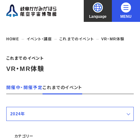
Language
MENU
大
中
小
文字サイズ
日本語
HOME
イベント・講座
これまでのイベント
VR・MR体験
English
ご利用案内
これまでのイベント
VR・MR体験
中文（简化字）
企画展・常設展示
開館時間・休館日
入館料
中文（繁體字）
開催中・開催予定
これまでのイベント
年間パスポート
イベント・講座
企画展
交通アクセス
開催中・開催予定の企画展
한국어
フロアガイド
博物館としての取組み
開催中・開催予定のイベント
これまでの企画展
2024年
バリアフリー・音声ガイド
教室・講座・講演
よくあるご質問
常設展示
搭乗体験
すべての期間
団体利用
資料の収集・受贈
航空エリア
ガイドツアー
カテゴリー
収蔵品検索