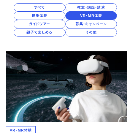
2027年
宇宙エリア
イベントカレンダー
資料の貸出
学校・教育関係
すべて
教室・講座・講演
一般団体
屋外展示
予約申し込み
地域との連携
2026年
搭乗体験
VR・MR体験
福祉団体
その他の展示
これまでのイベント
レンタルそらはく
ガイドツアー
募集・キャンペーン
子ども会・スポーツ少年団等
展示・イベントカレンダー
イベント予約申し込み
学校・教育関係の方へ
シアタールーム上映
2025年
空宙博ボランティア
親子で楽しめる
その他
学校団体
チャレンジそらはく
スタッフコラム
お知らせ
遠足・社会見学
操縦シミュレーション体験
博物館実習
お問い合わせ
2024年
教育プログラム
おすすめコース
オンライン学習
2023年
アウトリーチ
2022年
VR・MR体験