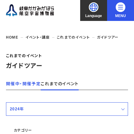
Language
MENU
大
中
小
文字サイズ
日本語
HOME
イベント・講座
これまでのイベント
ガイドツアー
English
ご利用案内
これまでのイベント
ガイドツアー
中文（简化字）
企画展・常設展示
開館時間・休館日
入館料
中文（繁體字）
開催中・開催予定
これまでのイベント
年間パスポート
イベント・講座
企画展
交通アクセス
開催中・開催予定の企画展
한국어
フロアガイド
博物館としての取組み
開催中・開催予定のイベント
これまでの企画展
2024年
バリアフリー・音声ガイド
教室・講座・講演
よくあるご質問
常設展示
搭乗体験
すべての期間
団体利用
資料の収集・受贈
航空エリア
ガイドツアー
カテゴリー
収蔵品検索