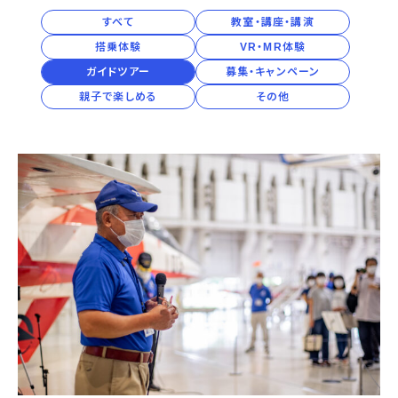
2027年
宇宙エリア
イベントカレンダー
資料の貸出
学校・教育関係
すべて
教室・講座・講演
一般団体
屋外展示
予約申し込み
地域との連携
2026年
搭乗体験
VR・MR体験
福祉団体
その他の展示
これまでのイベント
レンタルそらはく
ガイドツアー
募集・キャンペーン
子ども会・スポーツ少年団等
展示・イベントカレンダー
イベント予約申し込み
学校・教育関係の方へ
シアタールーム上映
2025年
空宙博ボランティア
親子で楽しめる
その他
学校団体
チャレンジそらはく
スタッフコラム
お知らせ
遠足・社会見学
操縦シミュレーション体験
博物館実習
お問い合わせ
2024年
教育プログラム
おすすめコース
オンライン学習
2023年
アウトリーチ
2022年