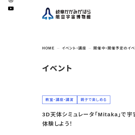
企画展
開館
開催
資料
一般
学校
HOME
イベント・講座
開催中・開催予定のイベ
博物館としての
イベント・
ご利用
案内
講座
取組み
入館
開催
教室・
収蔵
福祉
遠足
団体利用
学校・
教育関係
年間
これ
搭乗
資料
子ど
教育
イベント
企画展・
常設展示
学校
オン
アウト
教室・講座・講演
親子で楽しめる
3D天体シミュレータ「Mitaka」で
体験しよう！