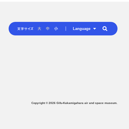
Language
大
中
小
文字サイズ
Copyright ©
2026
Gifu-Kakamigahara air and space museum.