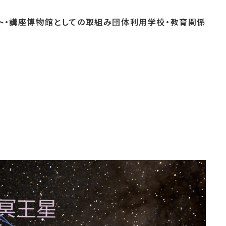
ト・
講座
博物館としての
取組み
団体
利用
学校・
教育関係
よくあるご質問
これまでのイベント
博物館実習
おすすめコース