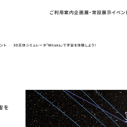
ご利用
案内
企画展・
常設展示
イベン
常設展示
時間・休館日
中・開催予定のイベント
の収集・受贈
団体
・教育関係の方へ
交通アクセス
ガイドツアー
地域との連携
ント
3D天体シミュレータ「Mitaka」で宇宙を体験しよう！
料
中・開催予定の企画展
講座・講演
品検索
団体
・社会見学
フロアガイド
イベントカレンダー
レンタルそらはく
航空エリア
パスポート
までの企画展
体験
の貸出
も会・スポーツ少年団等
プログラム
バリアフリー・音声ガイド
予約申し込み
空宙博ボランティア
宇宙エリア
団体
ライン学習
屋外展示
リーチ
その他の展示
シアタールーム上映
操縦シミュレーション体験
宇宙を