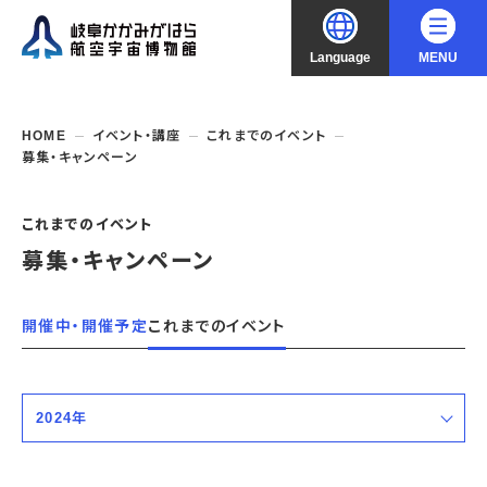
Language
MENU
大
中
小
文字サイズ
日本語
HOME
イベント・講座
これまでのイベント
募集・キャンペーン
English
ご利用案内
これまでのイベント
中文（简化字）
企画展・常設展示
開館時間・休館日
募集・キャンペーン
入館料
中文（繁體字）
年間パスポート
イベント・講座
企画展
開催中・開催予定
これまでのイベント
交通アクセス
開催中・開催予定の企画展
한국어
フロアガイド
博物館としての取組み
開催中・開催予定のイベント
これまでの企画展
バリアフリー・音声ガイド
教室・講座・講演
2024年
よくあるご質問
常設展示
搭乗体験
団体利用
資料の収集・受贈
すべての期間
航空エリア
ガイドツアー
収蔵品検索