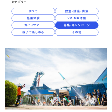
カテゴリー
宇宙エリア
イベントカレンダー
資料の貸出
学校・教育関係
2027年
一般団体
屋外展示
予約申し込み
すべて
教室・講座・講演
地域との連携
福祉団体
その他の展示
これまでのイベント
2026年
搭乗体験
VR・MR体験
レンタルそらはく
子ども会・スポーツ少年団等
展示・イベントカレンダー
イベント予約申し込み
学校・教育関係の方へ
シアタールーム上映
ガイドツアー
募集・キャンペーン
空宙博ボランティア
学校団体
チャレンジそらはく
スタッフコラム
お知らせ
2025年
遠足・社会見学
操縦シミュレーション体験
親子で楽しめる
その他
博物館実習
お問い合わせ
教育プログラム
おすすめコース
2024年
オンライン学習
アウトリーチ
2023年
2022年