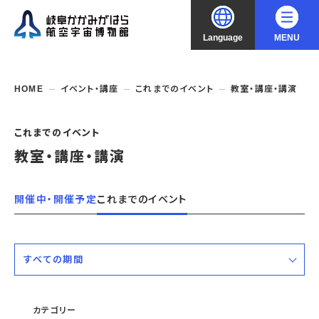
Language
MENU
大
中
小
文字サイズ
日本語
HOME
イベント・講座
これまでのイベント
教室・講座・講演
English
ご利用案内
これまでのイベント
教室・講座・講演
中文（简化字）
企画展・常設展示
開館時間・休館日
入館料
中文（繁體字）
開催中・開催予定
これまでのイベント
年間パスポート
イベント・講座
企画展
交通アクセス
開催中・開催予定の企画展
한국어
フロアガイド
博物館としての取組み
開催中・開催予定のイベント
これまでの企画展
すべての期間
バリアフリー・音声ガイド
教室・講座・講演
よくあるご質問
常設展示
搭乗体験
すべての期間
団体利用
資料の収集・受贈
航空エリア
ガイドツアー
カテゴリー
収蔵品検索