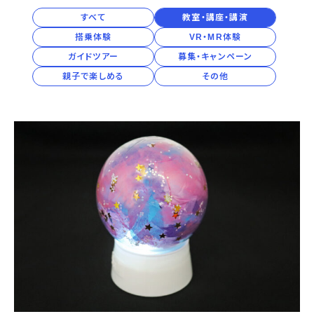
2027年
宇宙エリア
イベントカレンダー
資料の貸出
学校・教育関係
すべて
教室・講座・講演
一般団体
屋外展示
予約申し込み
地域との連携
2026年
搭乗体験
VR・MR体験
福祉団体
その他の展示
これまでのイベント
レンタルそらはく
ガイドツアー
募集・キャンペーン
子ども会・スポーツ少年団等
展示・イベントカレンダー
イベント予約申し込み
学校・教育関係の方へ
シアタールーム上映
2025年
空宙博ボランティア
親子で楽しめる
その他
学校団体
チャレンジそらはく
スタッフコラム
お知らせ
遠足・社会見学
操縦シミュレーション体験
博物館実習
お問い合わせ
2024年
教育プログラム
おすすめコース
オンライン学習
2023年
アウトリーチ
2022年