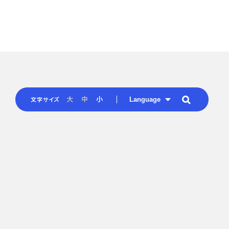
Language
大
中
小
文字サイズ