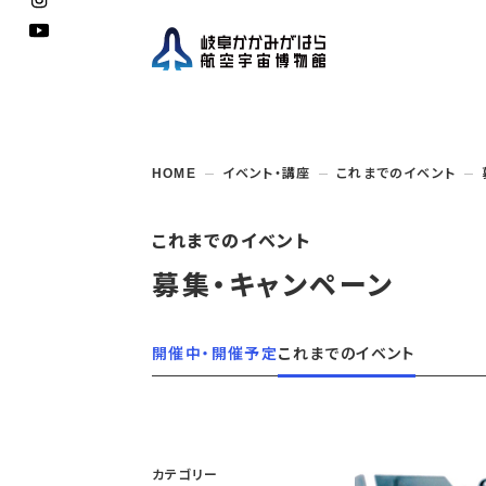
企画展
開館
開催
資料
一般
学校
HOME
イベント・講座
これまでのイベント
博物館としての
イベント・
ご利用
案内
講座
取組み
入館
開催
教室・
収蔵
福祉
遠足
団体利用
学校・
教育関係
年間
これ
搭乗
資料
子ど
教育
これまでのイベント
企画展・
常設展示
学校
オン
募集・キャンペーン
アウト
開催中・開催予定
これまでのイベント
カテゴリー