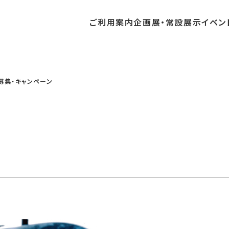
ご利用
案内
企画展・
常設展示
イベン
常設展示
時間・休館日
中・開催予定のイベント
の収集・受贈
団体
・教育関係の方へ
交通アクセス
ガイドツアー
地域との連携
募集・キャンペーン
料
中・開催予定の企画展
講座・講演
品検索
団体
・社会見学
フロアガイド
イベントカレンダー
レンタルそらはく
航空エリア
パスポート
までの企画展
体験
の貸出
も会・スポーツ少年団等
プログラム
バリアフリー・音声ガイド
予約申し込み
空宙博ボランティア
宇宙エリア
団体
ライン学習
屋外展示
リーチ
その他の展示
シアタールーム上映
操縦シミュレーション体験