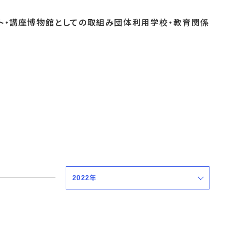
ト・
講座
博物館としての
取組み
団体
利用
学校・
教育関係
よくあるご質問
これまでのイベント
博物館実習
おすすめコース
2022年
すべての期間
2027年