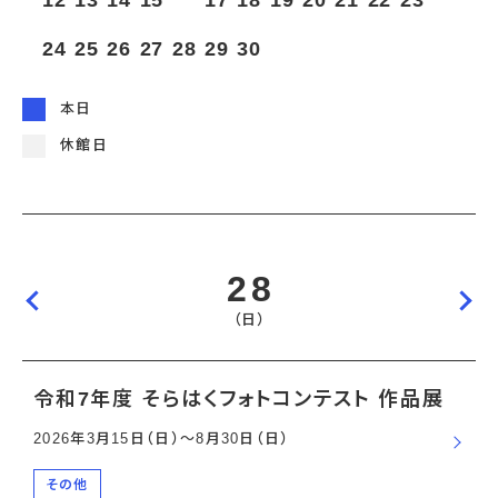
12
13
14
15
16
17
18
19
20
21
22
23
宇宙エリア
イベントカレンダー
資料の貸出
学校・教育関係
一般団体
屋外展示
24
25
26
27
28
29
30
予約申し込み
地域との連携
福祉団体
その他の展示
これまでのイベント
レンタルそらはく
子ども会・スポーツ少年団等
展示・イベントカレンダー
イベント予約申し込み
学校・教育関係の方へ
シアタールーム上映
本日
空宙博ボランティア
学校団体
チャレンジそらはく
スタッフコラム
お知らせ
遠足・社会見学
操縦シミュレーション体験
博物館実習
休館日
お問い合わせ
教育プログラム
おすすめコース
オンライン学習
アウトリーチ
28
（日）
令和7年度 そらはくフォトコンテスト 作品展
2026年3月15日（日）〜8月30日（日）
その他