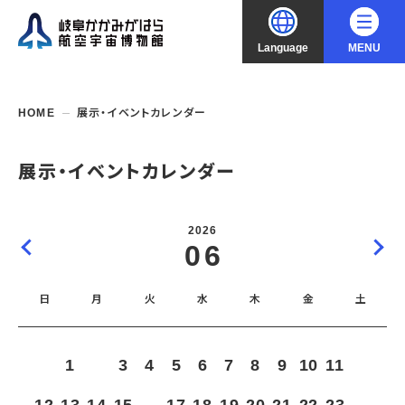
Language
MENU
大
中
小
文字サイズ
日本語
HOME
展示・イベントカレンダー
English
ご利用案内
展示・イベントカレンダー
中文（简化字）
企画展・常設展示
開館時間・休館日
2026
入館料
06
中文（繁體字）
年間パスポート
イベント・講座
企画展
交通アクセス
開催中・開催予定の企画展
日
月
火
水
木
金
土
한국어
フロアガイド
博物館としての取組み
開催中・開催予定のイベント
これまでの企画展
バリアフリー・音声ガイド
教室・講座・講演
よくあるご質問
常設展示
1
2
3
4
5
6
7
8
9
10
11
搭乗体験
団体利用
資料の収集・受贈
航空エリア
ガイドツアー
収蔵品検索