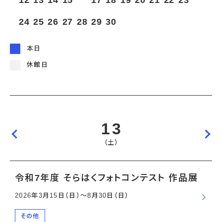
12
13
14
15
16
17
18
19
20
21
22
23
宇宙エリア
イベントカレンダー
資料の貸出
学校・教育関係
一般団体
屋外展示
24
25
26
27
28
29
30
予約申し込み
地域との連携
福祉団体
その他の展示
これまでのイベント
レンタルそらはく
子ども会・スポーツ少年団等
展示・イベントカレンダー
イベント予約申し込み
学校・教育関係の方へ
シアタールーム上映
本日
空宙博ボランティア
学校団体
チャレンジそらはく
スタッフコラム
お知らせ
遠足・社会見学
操縦シミュレーション体験
博物館実習
休館日
お問い合わせ
教育プログラム
おすすめコース
オンライン学習
アウトリーチ
13
（土）
令和7年度 そらはくフォトコンテスト 作品展
2026年3月15日（日）〜8月30日（日）
その他