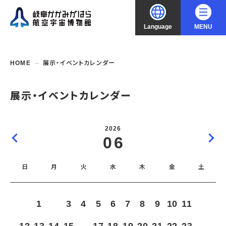
Language
MENU
大
中
小
文字サイズ
日本語
HOME
展示・イベントカレンダー
English
ご利用案内
展示・イベントカレンダー
中文（简化字）
企画展・常設展示
開館時間・休館日
2026
入館料
06
中文（繁體字）
年間パスポート
イベント・講座
企画展
交通アクセス
開催中・開催予定の企画展
日
月
火
水
木
金
土
한국어
フロアガイド
博物館としての取組み
開催中・開催予定のイベント
これまでの企画展
バリアフリー・音声ガイド
教室・講座・講演
よくあるご質問
常設展示
1
2
3
4
5
6
7
8
9
10
11
搭乗体験
団体利用
資料の収集・受贈
航空エリア
ガイドツアー
収蔵品検索