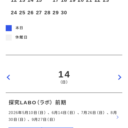
12
13
14
15
16
17
18
19
20
21
22
23
宇宙エリア
イベントカレンダー
資料の貸出
学校・教育関係
一般団体
屋外展示
24
25
26
27
28
29
30
予約申し込み
地域との連携
福祉団体
その他の展示
これまでのイベント
レンタルそらはく
子ども会・スポーツ少年団等
展示・イベントカレンダー
イベント予約申し込み
学校・教育関係の方へ
シアタールーム上映
本日
空宙博ボランティア
学校団体
チャレンジそらはく
スタッフコラム
お知らせ
遠足・社会見学
操縦シミュレーション体験
博物館実習
休館日
お問い合わせ
教育プログラム
おすすめコース
オンライン学習
アウトリーチ
14
（日）
探究LABO（ラボ） 前期
2026年5月10日（日） 、 6月14日（日） 、 7月26日（日） 、 8月
30日（日） 、 9月27日（日）