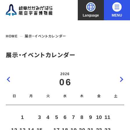
Language
MENU
大
中
小
文字サイズ
日本語
HOME
展示・イベントカレンダー
English
ご利用案内
展示・イベントカレンダー
中文（简化字）
企画展・常設展示
開館時間・休館日
2026
入館料
06
中文（繁體字）
年間パスポート
イベント・講座
企画展
交通アクセス
開催中・開催予定の企画展
日
月
火
水
木
金
土
한국어
フロアガイド
博物館としての取組み
開催中・開催予定のイベント
これまでの企画展
バリアフリー・音声ガイド
教室・講座・講演
よくあるご質問
常設展示
1
2
3
4
5
6
7
8
9
10
11
搭乗体験
団体利用
資料の収集・受贈
航空エリア
ガイドツアー
収蔵品検索