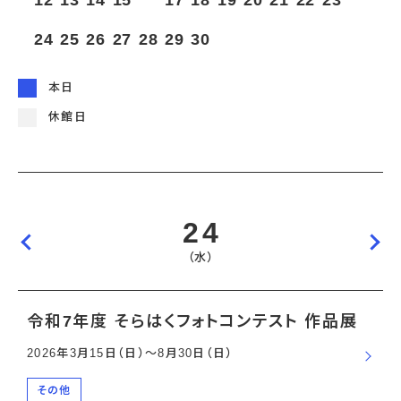
12
13
14
15
16
17
18
19
20
21
22
23
宇宙エリア
イベントカレンダー
資料の貸出
学校・教育関係
一般団体
屋外展示
24
25
26
27
28
29
30
予約申し込み
地域との連携
福祉団体
その他の展示
これまでのイベント
レンタルそらはく
子ども会・スポーツ少年団等
展示・イベントカレンダー
イベント予約申し込み
学校・教育関係の方へ
シアタールーム上映
本日
空宙博ボランティア
学校団体
チャレンジそらはく
スタッフコラム
お知らせ
遠足・社会見学
操縦シミュレーション体験
博物館実習
休館日
お問い合わせ
教育プログラム
おすすめコース
オンライン学習
アウトリーチ
24
（水）
令和7年度 そらはくフォトコンテスト 作品展
2026年3月15日（日）〜8月30日（日）
その他