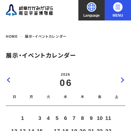
Language
MENU
大
中
小
文字サイズ
日本語
HOME
展示・イベントカレンダー
English
ご利用案内
展示・イベントカレンダー
中文（简化字）
企画展・常設展示
開館時間・休館日
2026
入館料
06
中文（繁體字）
年間パスポート
イベント・講座
企画展
交通アクセス
開催中・開催予定の企画展
日
月
火
水
木
金
土
한국어
フロアガイド
博物館としての取組み
開催中・開催予定のイベント
これまでの企画展
バリアフリー・音声ガイド
教室・講座・講演
よくあるご質問
常設展示
1
2
3
4
5
6
7
8
9
10
11
搭乗体験
団体利用
資料の収集・受贈
航空エリア
ガイドツアー
収蔵品検索