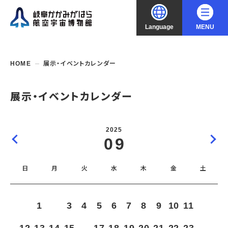
Language
MENU
大
中
小
文字サイズ
日本語
HOME
展示・イベントカレンダー
English
ご利用案内
展示・イベントカレンダー
中文（简化字）
企画展・常設展示
開館時間・休館日
2025
入館料
09
中文（繁體字）
年間パスポート
イベント・講座
企画展
交通アクセス
開催中・開催予定の企画展
日
月
火
水
木
金
土
한국어
フロアガイド
博物館としての取組み
開催中・開催予定のイベント
これまでの企画展
バリアフリー・音声ガイド
教室・講座・講演
よくあるご質問
常設展示
1
2
3
4
5
6
7
8
9
10
11
搭乗体験
団体利用
資料の収集・受贈
航空エリア
ガイドツアー
収蔵品検索