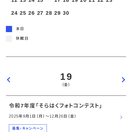
12
13
14
15
16
17
18
19
20
21
22
23
宇宙エリア
イベントカレンダー
資料の貸出
学校・教育関係
一般団体
屋外展示
24
25
26
27
28
29
30
予約申し込み
地域との連携
福祉団体
その他の展示
これまでのイベント
レンタルそらはく
子ども会・スポーツ少年団等
展示・イベントカレンダー
イベント予約申し込み
学校・教育関係の方へ
シアタールーム上映
本日
空宙博ボランティア
学校団体
チャレンジそらはく
スタッフコラム
お知らせ
遠足・社会見学
操縦シミュレーション体験
博物館実習
休館日
お問い合わせ
教育プログラム
おすすめコース
オンライン学習
アウトリーチ
19
（金）
令和7年度「そらはくフォトコンテスト」
2025年9月1日（月）〜12月26日（金）
募集・キャンペーン