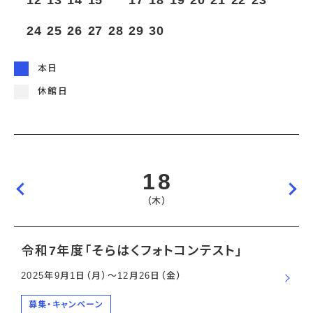
12
13
14
15
16
17
18
19
20
21
22
23
宇宙エリア
イベントカレンダー
資料の貸出
学校・教育関係
一般団体
屋外展示
24
25
26
27
28
29
30
予約申し込み
地域との連携
福祉団体
その他の展示
これまでのイベント
レンタルそらはく
子ども会・スポーツ少年団等
展示・イベントカレンダー
イベント予約申し込み
学校・教育関係の方へ
シアタールーム上映
本日
空宙博ボランティア
学校団体
チャレンジそらはく
スタッフコラム
お知らせ
遠足・社会見学
操縦シミュレーション体験
博物館実習
休館日
お問い合わせ
教育プログラム
おすすめコース
オンライン学習
アウトリーチ
18
（木）
令和7年度「そらはくフォトコンテスト」
2025年9月1日（月）〜12月26日（金）
募集・キャンペーン