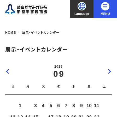
Language
MENU
大
中
小
文字サイズ
日本語
HOME
展示・イベントカレンダー
English
ご利用案内
展示・イベントカレンダー
中文（简化字）
企画展・常設展示
開館時間・休館日
2025
入館料
09
中文（繁體字）
年間パスポート
イベント・講座
企画展
交通アクセス
開催中・開催予定の企画展
日
月
火
水
木
金
土
한국어
フロアガイド
博物館としての取組み
開催中・開催予定のイベント
これまでの企画展
バリアフリー・音声ガイド
教室・講座・講演
よくあるご質問
常設展示
1
2
3
4
5
6
7
8
9
10
11
搭乗体験
団体利用
資料の収集・受贈
航空エリア
ガイドツアー
収蔵品検索