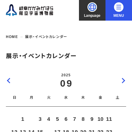
Language
MENU
大
中
小
文字サイズ
日本語
HOME
展示・イベントカレンダー
English
ご利用案内
展示・イベントカレンダー
中文（简化字）
企画展・常設展示
開館時間・休館日
2025
入館料
09
中文（繁體字）
年間パスポート
イベント・講座
企画展
交通アクセス
開催中・開催予定の企画展
日
月
火
水
木
金
土
한국어
フロアガイド
博物館としての取組み
開催中・開催予定のイベント
これまでの企画展
バリアフリー・音声ガイド
教室・講座・講演
よくあるご質問
常設展示
1
2
3
4
5
6
7
8
9
10
11
搭乗体験
団体利用
資料の収集・受贈
航空エリア
ガイドツアー
収蔵品検索