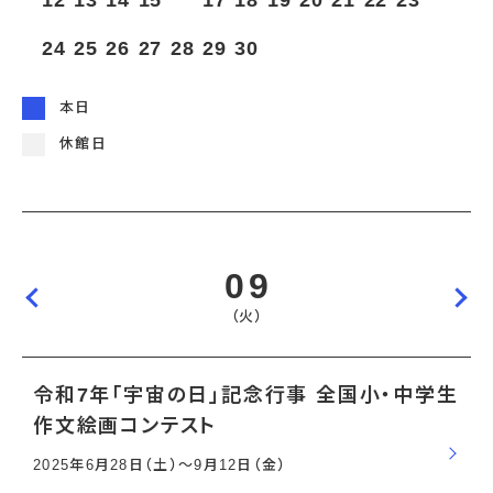
12
13
14
15
16
17
18
19
20
21
22
23
宇宙エリア
イベントカレンダー
資料の貸出
学校・教育関係
一般団体
屋外展示
24
25
26
27
28
29
30
予約申し込み
地域との連携
福祉団体
その他の展示
これまでのイベント
レンタルそらはく
子ども会・スポーツ少年団等
展示・イベントカレンダー
イベント予約申し込み
学校・教育関係の方へ
シアタールーム上映
本日
空宙博ボランティア
学校団体
チャレンジそらはく
スタッフコラム
お知らせ
遠足・社会見学
操縦シミュレーション体験
博物館実習
休館日
お問い合わせ
教育プログラム
おすすめコース
オンライン学習
アウトリーチ
09
（火）
令和7年「宇宙の日」記念行事 全国小・中学生
作文絵画コンテスト
2025年6月28日（土）〜9月12日（金）