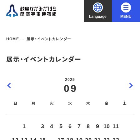
Language
MENU
大
中
小
文字サイズ
日本語
HOME
展示・イベントカレンダー
English
ご利用案内
展示・イベントカレンダー
中文（简化字）
企画展・常設展示
開館時間・休館日
2025
入館料
09
中文（繁體字）
年間パスポート
イベント・講座
企画展
交通アクセス
開催中・開催予定の企画展
日
月
火
水
木
金
土
한국어
フロアガイド
博物館としての取組み
開催中・開催予定のイベント
これまでの企画展
バリアフリー・音声ガイド
教室・講座・講演
よくあるご質問
常設展示
1
2
3
4
5
6
7
8
9
10
11
搭乗体験
団体利用
資料の収集・受贈
航空エリア
ガイドツアー
収蔵品検索