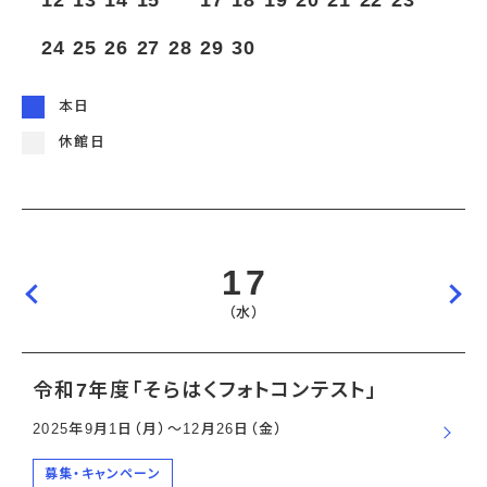
12
13
14
15
16
17
18
19
20
21
22
23
宇宙エリア
イベントカレンダー
資料の貸出
学校・教育関係
一般団体
屋外展示
24
25
26
27
28
29
30
予約申し込み
地域との連携
福祉団体
その他の展示
これまでのイベント
レンタルそらはく
子ども会・スポーツ少年団等
展示・イベントカレンダー
イベント予約申し込み
学校・教育関係の方へ
シアタールーム上映
本日
空宙博ボランティア
学校団体
チャレンジそらはく
スタッフコラム
お知らせ
遠足・社会見学
操縦シミュレーション体験
博物館実習
休館日
お問い合わせ
教育プログラム
おすすめコース
オンライン学習
アウトリーチ
17
（水）
令和7年度「そらはくフォトコンテスト」
2025年9月1日（月）〜12月26日（金）
募集・キャンペーン