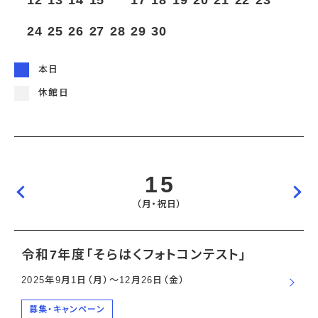
12
13
14
15
16
17
18
19
20
21
22
23
宇宙エリア
イベントカレンダー
資料の貸出
学校・教育関係
一般団体
屋外展示
24
25
26
27
28
29
30
予約申し込み
地域との連携
福祉団体
その他の展示
これまでのイベント
レンタルそらはく
子ども会・スポーツ少年団等
展示・イベントカレンダー
イベント予約申し込み
学校・教育関係の方へ
シアタールーム上映
本日
空宙博ボランティア
学校団体
チャレンジそらはく
スタッフコラム
お知らせ
遠足・社会見学
操縦シミュレーション体験
博物館実習
休館日
お問い合わせ
教育プログラム
おすすめコース
オンライン学習
アウトリーチ
15
（月・祝日）
令和7年度「そらはくフォトコンテスト」
2025年9月1日（月）〜12月26日（金）
募集・キャンペーン