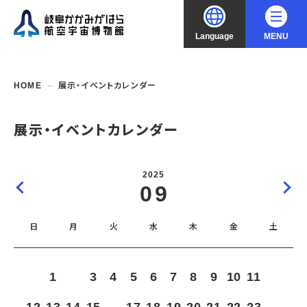
Language
MENU
大
中
小
文字サイズ
日本語
HOME
展示・イベントカレンダー
English
ご利用案内
展示・イベントカレンダー
中文（简化字）
企画展・常設展示
開館時間・休館日
2025
入館料
09
中文（繁體字）
年間パスポート
イベント・講座
企画展
交通アクセス
開催中・開催予定の企画展
日
月
火
水
木
金
土
한국어
フロアガイド
博物館としての取組み
開催中・開催予定のイベント
これまでの企画展
バリアフリー・音声ガイド
教室・講座・講演
よくあるご質問
常設展示
1
2
3
4
5
6
7
8
9
10
11
搭乗体験
団体利用
資料の収集・受贈
航空エリア
ガイドツアー
収蔵品検索