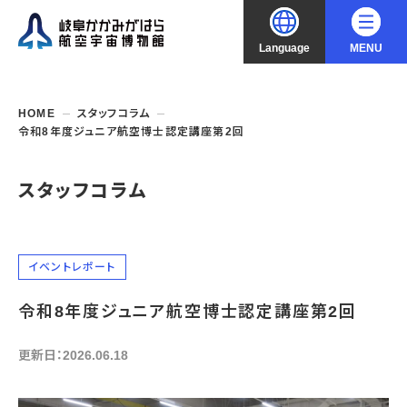
Language
MENU
大
中
小
文字サイズ
日本語
HOME
スタッフコラム
令和8年度ジュニア航空博士認定講座第2回
English
ご利用案内
スタッフコラム
中文（简化字）
企画展・常設展示
開館時間・休館日
入館料
中文（繁體字）
年間パスポート
イベント・講座
企画展
イベントレポート
交通アクセス
開催中・開催予定の企画展
한국어
令和8年度ジュニア航空博士認定講座第2回
フロアガイド
博物館としての取組み
開催中・開催予定のイベント
これまでの企画展
バリアフリー・音声ガイド
教室・講座・講演
更新日：2026.06.18
よくあるご質問
常設展示
搭乗体験
団体利用
資料の収集・受贈
航空エリア
ガイドツアー
収蔵品検索