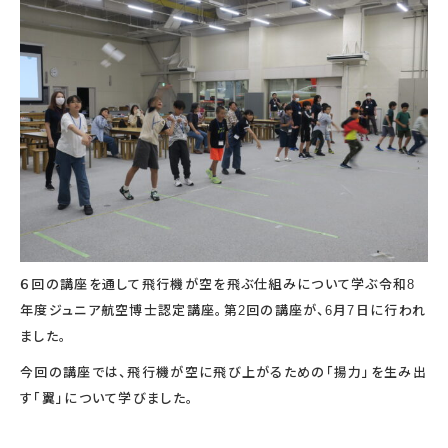
宇宙エリア
イベントカレンダー
資料の貸出
学校・教育関係
一般団体
屋外展示
予約申し込み
地域との連携
福祉団体
その他の展示
これまでのイベント
レンタルそらはく
子ども会・スポーツ少年団等
展示・イベントカレンダー
イベント予約申し込み
学校・教育関係の方へ
シアタールーム上映
空宙博ボランティア
学校団体
チャレンジそらはく
スタッフコラム
お知らせ
遠足・社会見学
操縦シミュレーション体験
博物館実習
お問い合わせ
教育プログラム
おすすめコース
オンライン学習
アウトリーチ
６回の講座を通して飛行機が空を飛ぶ仕組みについて学ぶ令和8
年度ジュニア航空博士認定講座。第2回の講座が、6月7日に行われ
ました。
今回の講座では、飛行機が空に飛び上がるための「揚力」を生み出
す「翼」について学びました。