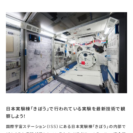
宇宙エリア
イベントカレンダー
資料の貸出
学校・教育関係
一般団体
屋外展示
予約申し込み
地域との連携
福祉団体
その他の展示
これまでのイベント
レンタルそらはく
子ども会・スポーツ少年団等
展示・イベントカレンダー
イベント予約申し込み
学校・教育関係の方へ
シアタールーム上映
空宙博ボランティア
学校団体
チャレンジそらはく
スタッフコラム
お知らせ
遠足・社会見学
操縦シミュレーション体験
博物館実習
お問い合わせ
教育プログラム
おすすめコース
オンライン学習
アウトリーチ
日本実験棟「きぼう」で行われている実験を最新技術で観
察しよう！
国際宇宙ステーション（ISS）にある日本実験棟「きぼう」の内部で