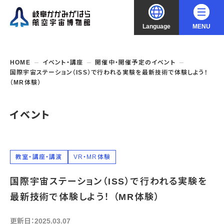
Language
MENU
大
中
小
文字サイズ
日本語
HOME
イベント・講座
開催中・開催予定のイベント
国際宇宙ステーション（ISS）で行われる実験を最新技術で体験しよう！
English
（MR体験）
ご利用案内
中文（简化字）
イベント
企画展・常設展示
開館時間・休館日
入館料
中文（繁體字）
年間パスポート
イベント・講座
企画展
交通アクセス
教室・講座・講演
VR・MR体験
開催中・開催予定の企画展
한국어
フロアガイド
博物館としての取組み
開催中・開催予定のイベント
これまでの企画展
国際宇宙ステーション（ISS）で行われる実験を
バリアフリー・音声ガイド
教室・講座・講演
最新技術で体験しよう！ （MR体験）
よくあるご質問
常設展示
搭乗体験
団体利用
資料の収集・受贈
航空エリア
ガイドツアー
更新日：2025.03.07
収蔵品検索