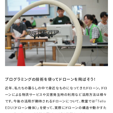
宇宙エリア
イベントカレンダー
資料の貸出
学校・教育関係
一般団体
屋外展示
予約申し込み
地域との連携
福祉団体
その他の展示
これまでのイベント
レンタルそらはく
子ども会・スポーツ少年団等
展示・イベントカレンダー
イベント予約申し込み
学校・教育関係の方へ
シアタールーム上映
空宙博ボランティア
学校団体
チャレンジそらはく
スタッフコラム
お知らせ
遠足・社会見学
操縦シミュレーション体験
博物館実習
お問い合わせ
教育プログラム
おすすめコース
オンライン学習
アウトリーチ
プログラミングの技術を使ってドローンを飛ばそう！
近年、私たちの暮らしの中で身近なものになってきたドローン。ドロ
ーンによる物流サービスや災害発生時の利用など活用方法は様々
です。今後の活用が期待されるドローンについて、教室では「Tello
EDU（ドローン機体）」を使って、実際にドローンの構造や動かすた