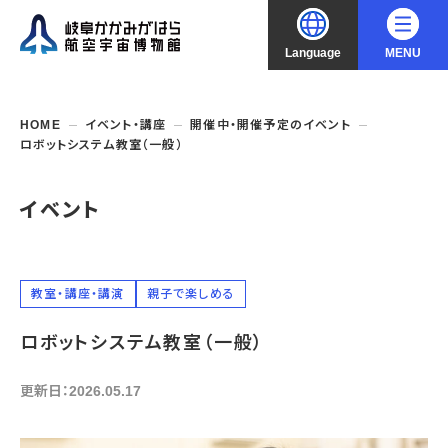
Language
MENU
大
中
小
文字サイズ
日本語
HOME
イベント・講座
開催中・開催予定のイベント
ロボットシステム教室（一般）
English
ご利用案内
イベント
中文（简化字）
企画展・常設展示
開館時間・休館日
入館料
中文（繁體字）
年間パスポート
イベント・講座
企画展
教室・講座・講演
親子で楽しめる
交通アクセス
開催中・開催予定の企画展
한국어
ロボットシステム教室（一般）
フロアガイド
博物館としての取組み
開催中・開催予定のイベント
これまでの企画展
バリアフリー・音声ガイド
教室・講座・講演
更新日：2026.05.17
よくあるご質問
常設展示
搭乗体験
団体利用
資料の収集・受贈
航空エリア
ガイドツアー
収蔵品検索