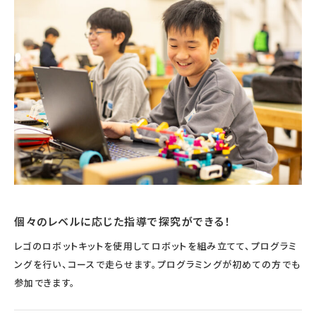
宇宙エリア
イベントカレンダー
資料の貸出
学校・教育関係
一般団体
屋外展示
予約申し込み
地域との連携
福祉団体
その他の展示
これまでのイベント
レンタルそらはく
子ども会・スポーツ少年団等
展示・イベントカレンダー
イベント予約申し込み
学校・教育関係の方へ
シアタールーム上映
空宙博ボランティア
学校団体
チャレンジそらはく
スタッフコラム
お知らせ
遠足・社会見学
操縦シミュレーション体験
博物館実習
お問い合わせ
教育プログラム
おすすめコース
オンライン学習
アウトリーチ
個々のレベルに応じた指導で探究ができる！
レゴのロボットキットを使用してロボットを組み立てて、プログラミ
ングを行い、コースで走らせます。プログラミングが初めての方でも
参加できます。