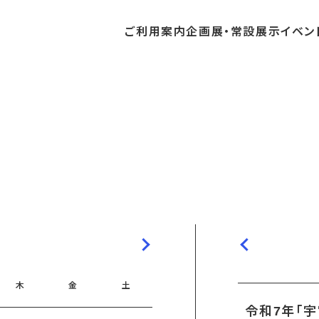
ご利用
案内
企画展・
常設展示
イベン
常設展示
時間・休館日
中・開催予定のイベント
の収集・受贈
団体
・教育関係の方へ
交通アクセス
ガイドツアー
地域との連携
料
中・開催予定の企画展
講座・講演
品検索
団体
・社会見学
フロアガイド
イベントカレンダー
レンタルそらはく
航空エリア
パスポート
までの企画展
体験
の貸出
も会・スポーツ少年団等
プログラム
バリアフリー・音声ガイド
予約申し込み
空宙博ボランティア
宇宙エリア
団体
ライン学習
屋外展示
リーチ
その他の展示
シアタールーム上映
操縦シミュレーション体験
木
金
土
令和7年「