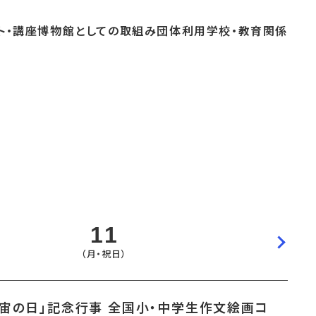
ト・
講座
博物館としての
取組み
団体
利用
学校・
教育関係
よくあるご質問
これまでのイベント
博物館実習
おすすめコース
11
（月・祝日）
宇宙の日」記念行事 全国小・中学生作文絵画コ