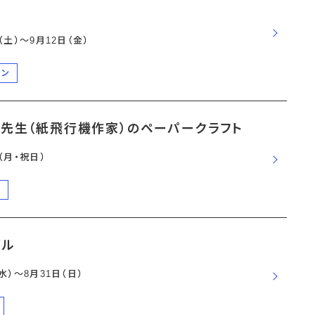
日（土）〜9月12日（金）
ーン
ー先生（紙飛行機作家）のペーパークラフト
日（月・祝日）
演
ズル
（水）〜8月31日（日）