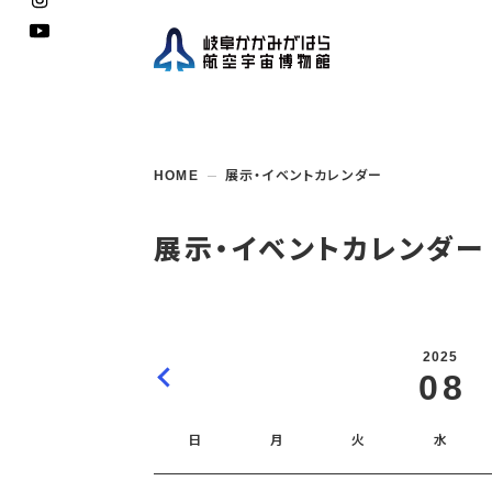
企画展
開館
開催
資料
一般
学校
HOME
展示・イベントカレンダー
博物館としての
イベント・
ご利用
案内
講座
取組み
入館
開催
教室・
収蔵
福祉
遠足
団体利用
学校・
教育関係
年間
これ
搭乗
資料
子ど
教育
展示・イベントカレンダー
企画展・
常設展示
学校
オン
アウト
2025
08
日
月
火
水