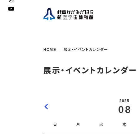
企画展
開館
開催
資料
一般
学校
HOME
展示・イベントカレンダー
博物館としての
イベント・
ご利用
案内
講座
取組み
入館
開催
教室・
収蔵
福祉
遠足
団体利用
学校・
教育関係
年間
これ
搭乗
資料
子ど
教育
展示・イベントカレンダー
企画展・
常設展示
学校
オン
アウト
2025
08
日
月
火
水