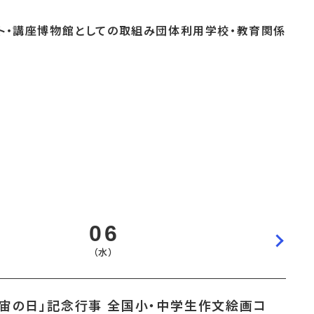
ト・
講座
博物館としての
取組み
団体
利用
学校・
教育関係
よくあるご質問
これまでのイベント
博物館実習
おすすめコース
06
（水）
宇宙の日」記念行事 全国小・中学生作文絵画コ