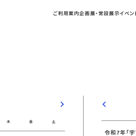
ご利用
案内
企画展・
常設展示
イベン
常設展示
時間・休館日
中・開催予定のイベント
の収集・受贈
団体
・教育関係の方へ
交通アクセス
ガイドツアー
地域との連携
料
中・開催予定の企画展
講座・講演
品検索
団体
・社会見学
フロアガイド
イベントカレンダー
レンタルそらはく
航空エリア
パスポート
までの企画展
体験
の貸出
も会・スポーツ少年団等
プログラム
バリアフリー・音声ガイド
予約申し込み
空宙博ボランティア
宇宙エリア
団体
ライン学習
屋外展示
リーチ
その他の展示
シアタールーム上映
操縦シミュレーション体験
木
金
土
令和7年「