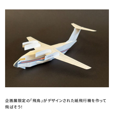
宇宙エリア
イベントカレンダー
資料の貸出
学校・教育関係
一般団体
屋外展示
予約申し込み
地域との連携
福祉団体
その他の展示
これまでのイベント
レンタルそらはく
子ども会・スポーツ少年団等
展示・イベントカレンダー
イベント予約申し込み
学校・教育関係の方へ
シアタールーム上映
空宙博ボランティア
学校団体
チャレンジそらはく
スタッフコラム
お知らせ
遠足・社会見学
操縦シミュレーション体験
博物館実習
お問い合わせ
教育プログラム
おすすめコース
オンライン学習
アウトリーチ
企画展限定の「飛鳥」がデザインされた紙飛行機を作って
飛ばそう！