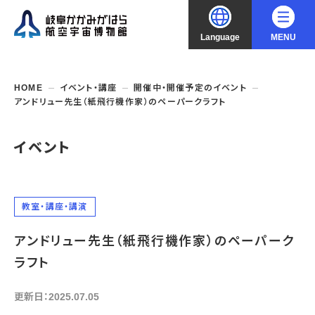
Language
MENU
大
中
小
文字サイズ
日本語
HOME
イベント・講座
開催中・開催予定のイベント
アンドリュー先生（紙飛行機作家）のペーパークラフト
English
ご利用案内
イベント
中文（简化字）
企画展・常設展示
開館時間・休館日
入館料
中文（繁體字）
年間パスポート
イベント・講座
企画展
教室・講座・講演
交通アクセス
開催中・開催予定の企画展
한국어
アンドリュー先生（紙飛行機作家）のペーパーク
フロアガイド
博物館としての取組み
開催中・開催予定のイベント
これまでの企画展
バリアフリー・音声ガイド
ラフト
教室・講座・講演
よくあるご質問
常設展示
搭乗体験
団体利用
資料の収集・受贈
更新日：2025.07.05
航空エリア
ガイドツアー
収蔵品検索