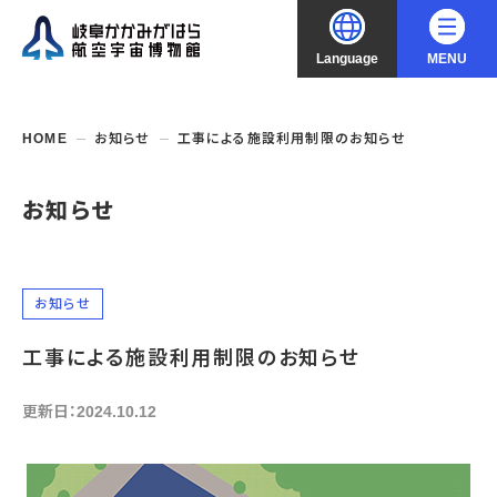
Language
MENU
大
中
小
文字サイズ
日本語
HOME
お知らせ
工事による施設利用制限のお知らせ
English
ご利用案内
お知らせ
中文（简化字）
企画展・常設展示
開館時間・休館日
入館料
お知らせ
中文（繁體字）
年間パスポート
イベント・講座
企画展
交通アクセス
工事による施設利用制限のお知らせ
開催中・開催予定の企画展
한국어
フロアガイド
博物館としての取組み
開催中・開催予定のイベント
これまでの企画展
バリアフリー・音声ガイド
更新日：2024.10.12
教室・講座・講演
よくあるご質問
常設展示
搭乗体験
団体利用
資料の収集・受贈
航空エリア
ガイドツアー
収蔵品検索