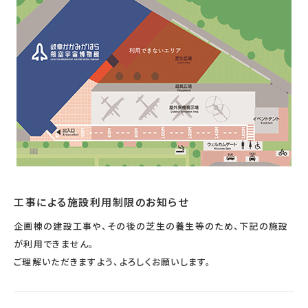
宇宙エリア
イベントカレンダー
資料の貸出
学校・教育関係
一般団体
屋外展示
予約申し込み
地域との連携
福祉団体
その他の展示
これまでのイベント
レンタルそらはく
子ども会・スポーツ少年団等
展示・イベントカレンダー
イベント予約申し込み
学校・教育関係の方へ
シアタールーム上映
空宙博ボランティア
学校団体
チャレンジそらはく
スタッフコラム
お知らせ
遠足・社会見学
操縦シミュレーション体験
博物館実習
お問い合わせ
教育プログラム
おすすめコース
オンライン学習
アウトリーチ
工事による施設利用制限のお知らせ
企画棟の建設工事や、その後の芝生の養生等のため、下記の施設
が利用できません。
ご理解いただきますよう、よろしくお願いします。