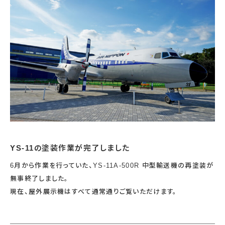
宇宙エリア
イベントカレンダー
資料の貸出
学校・教育関係
一般団体
屋外展示
予約申し込み
地域との連携
福祉団体
その他の展示
これまでのイベント
レンタルそらはく
子ども会・スポーツ少年団等
展示・イベントカレンダー
イベント予約申し込み
学校・教育関係の方へ
シアタールーム上映
空宙博ボランティア
学校団体
チャレンジそらはく
スタッフコラム
お知らせ
遠足・社会見学
操縦シミュレーション体験
博物館実習
お問い合わせ
教育プログラム
おすすめコース
オンライン学習
アウトリーチ
YS-11の塗装作業が完了しました
6月から作業を行っていた、YS-11A-500R 中型輸送機の再塗装が
無事終了しました。
現在、屋外展示機はすべて通常通りご覧いただけます。