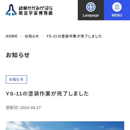
Language
MENU
大
中
小
文字サイズ
日本語
HOME
お知らせ
YS-11の塗装作業が完了しました
English
ご利用案内
お知らせ
中文（简化字）
企画展・常設展示
開館時間・休館日
入館料
お知らせ
中文（繁體字）
年間パスポート
イベント・講座
企画展
交通アクセス
YS-11の塗装作業が完了しました
開催中・開催予定の企画展
한국어
フロアガイド
博物館としての取組み
開催中・開催予定のイベント
これまでの企画展
バリアフリー・音声ガイド
更新日：2024.09.27
教室・講座・講演
よくあるご質問
常設展示
搭乗体験
団体利用
資料の収集・受贈
航空エリア
ガイドツアー
収蔵品検索