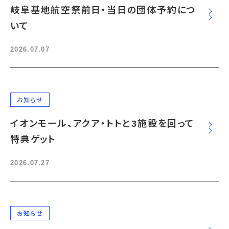
宇宙エリア
イベントカレンダー
岐阜基地航空祭前日・当日の団体予約につ
資料の貸出
学校・教育関係
一般団体
屋外展示
予約申し込み
いて
地域との連携
福祉団体
その他の展示
これまでのイベント
レンタルそらはく
子ども会・スポーツ少年団等
展示・イベントカレンダー
イベント予約申し込み
学校・教育関係の方へ
シアタールーム上映
2026.07.07
空宙博ボランティア
学校団体
チャレンジそらはく
スタッフコラム
お知らせ
遠足・社会見学
操縦シミュレーション体験
博物館実習
お問い合わせ
教育プログラム
おすすめコース
オンライン学習
お知らせ
アウトリーチ
イオンモール、アクア・トトと3施設を回って
特典ゲット
2026.07.27
お知らせ