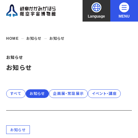
Language
MENU
大
中
小
文字サイズ
日本語
HOME
お知らせ
お知らせ
English
ご利用案内
お知らせ
お知らせ
中文（简化字）
企画展・常設展示
開館時間・休館日
入館料
中文（繁體字）
年間パスポート
イベント・講座
企画展
すべて
お知らせ
企画展・常設展示
イベント・講座
交通アクセス
開催中・開催予定の企画展
한국어
フロアガイド
博物館としての取組み
開催中・開催予定のイベント
これまでの企画展
バリアフリー・音声ガイド
教室・講座・講演
よくあるご質問
常設展示
搭乗体験
団体利用
資料の収集・受贈
お知らせ
航空エリア
ガイドツアー
収蔵品検索