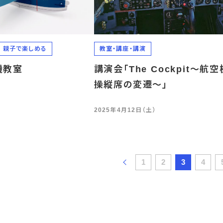
親子で楽しめる
教室・講座・講演
機教室
講演会「The Cockpit～航
操縦席の変遷～」
）
2025年4月12日（土）
1
2
3
4