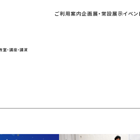
ご利用
案内
企画展・
常設展示
イベン
常設展示
時間・休館日
中・開催予定のイベント
の収集・受贈
団体
・教育関係の方へ
交通アクセス
ガイドツアー
地域との連携
教室・講座・講演
料
中・開催予定の企画展
講座・講演
品検索
団体
・社会見学
フロアガイド
イベントカレンダー
レンタルそらはく
航空エリア
パスポート
までの企画展
体験
の貸出
も会・スポーツ少年団等
プログラム
バリアフリー・音声ガイド
予約申し込み
空宙博ボランティア
宇宙エリア
団体
ライン学習
屋外展示
リーチ
その他の展示
シアタールーム上映
操縦シミュレーション体験