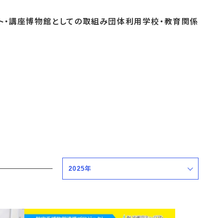
ト・
講座
博物館としての
取組み
団体
利用
学校・
教育関係
よくあるご質問
これまでのイベント
博物館実習
おすすめコース
2025年
すべての期間
2027年