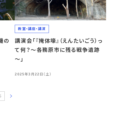
教室・講座・講演
空機の
講演会「『掩体壕』（えんたいごう）っ
て何？～各務原市に残る戦争遺跡
～」
2025年3月22日（土）
5