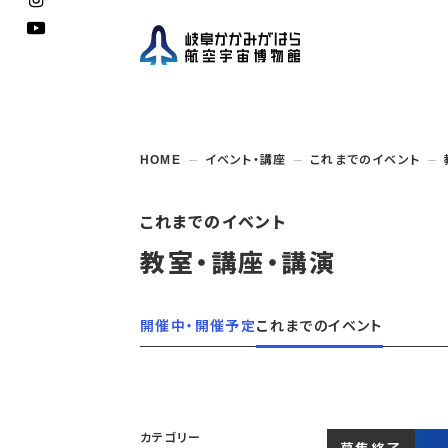
企画展
開館
開催
資料
一般
学校
HOME
イベント・講座
これまでのイベント
博物館としての
イベント・
ご利用
案内
講座
取組み
入館
開催
教室・
収蔵
福祉
遠足
団体利用
学校・
教育関係
年間
これ
搭乗
資料
子ど
教育
これまでのイベント
企画展・
常設展示
学校
オン
教室・講座・講演
アウト
開催中・開催予定
これまでのイベント
カテゴリー