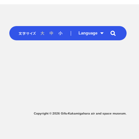
Language
大
中
小
文字サイズ
Copyright ©
2026
Gifu-Kakamigahara air and space museum.