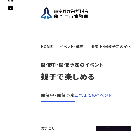
企画展
開館
開催
資料
一般
学校
HOME
イベント・講座
開催中・開催予定のイベ
博物館としての
イベント・
ご利用
案内
講座
取組み
入館
開催
教室・
収蔵
福祉
遠足
団体利用
学校・
教育関係
年間
これ
搭乗
資料
子ど
教育
開催中・開催予定のイベント
企画展・
常設展示
学校
オン
親子で楽しめる
アウト
開催中・開催予定
これまでのイベント
カテゴリー