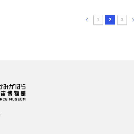
1
2
3
）