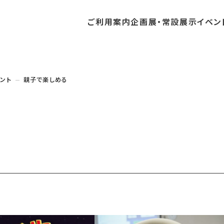
ご利用
案内
企画展・
常設展示
イベン
常設展示
時間・休館日
中・開催予定のイベント
の収集・受贈
団体
・教育関係の方へ
交通アクセス
ガイドツアー
地域との連携
ント
親子で楽しめる
料
中・開催予定の企画展
講座・講演
品検索
団体
・社会見学
フロアガイド
イベントカレンダー
レンタルそらはく
航空エリア
パスポート
までの企画展
体験
の貸出
も会・スポーツ少年団等
プログラム
バリアフリー・音声ガイド
予約申し込み
空宙博ボランティア
宇宙エリア
団体
ライン学習
屋外展示
リーチ
その他の展示
シアタールーム上映
操縦シミュレーション体験