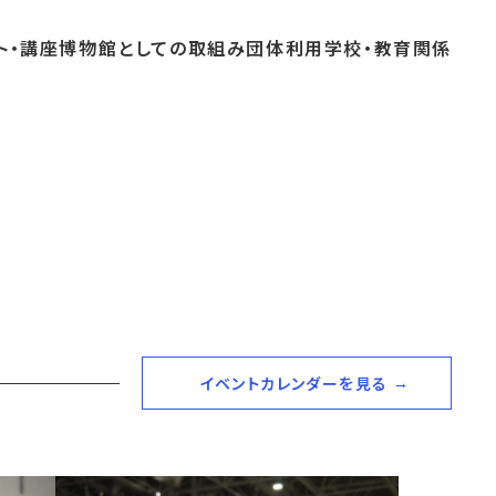
ト・
講座
博物館としての
取組み
団体
利用
学校・
教育関係
よくあるご質問
これまでのイベント
博物館実習
おすすめコース
イベントカレンダーを見る