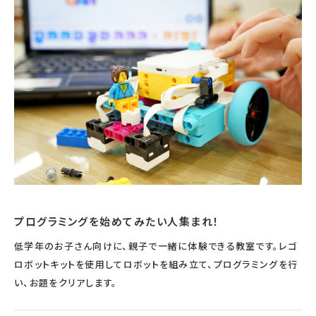
宇宙エリア
イベントカレンダー
資料の貸出
学校・教育関係
一般団体
屋外展示
予約申し込み
地域との連携
福祉団体
その他の展示
これまでのイベント
レンタルそらはく
子ども会・スポーツ少年団等
展示・イベントカレンダー
イベント予約申し込み
学校・教育関係の方へ
シアタールーム上映
空宙博ボランティア
学校団体
チャレンジそらはく
スタッフコラム
お知らせ
遠足・社会見学
操縦シミュレーション体験
博物館実習
お問い合わせ
教育プログラム
おすすめコース
オンライン学習
アウトリーチ
プログラミングを始めてみたい人集まれ！
低学年のお子さん向けに、親子で一緒に体験できる教室です。レゴ
ロボットキットを使用してロボットを組み立て、プログラミングを行
い、お題をクリアします。