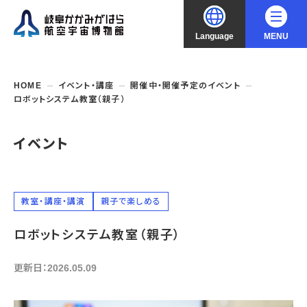
Language
MENU
大
中
小
文字サイズ
日本語
HOME
イベント・講座
開催中・開催予定のイベント
ロボットシステム教室（親子）
English
ご利用案内
イベント
中文（简化字）
企画展・常設展示
開館時間・休館日
入館料
中文（繁體字）
年間パスポート
イベント・講座
企画展
教室・講座・講演
親子で楽しめる
交通アクセス
開催中・開催予定の企画展
한국어
ロボットシステム教室（親子）
フロアガイド
博物館としての取組み
開催中・開催予定のイベント
これまでの企画展
バリアフリー・音声ガイド
教室・講座・講演
更新日：2026.05.09
よくあるご質問
常設展示
搭乗体験
団体利用
資料の収集・受贈
航空エリア
ガイドツアー
収蔵品検索