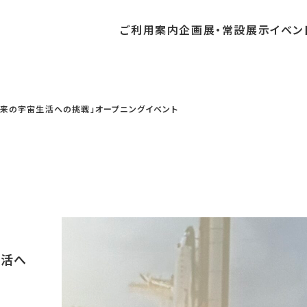
ご利用
案内
企画展・
常設展示
イベン
常設展示
時間・休館日
中・開催予定のイベント
の収集・受贈
団体
・教育関係の方へ
交通アクセス
ガイドツアー
地域との連携
未来の宇宙生活への挑戦」オープニングイベント
料
中・開催予定の企画展
講座・講演
品検索
団体
・社会見学
フロアガイド
イベントカレンダー
レンタルそらはく
航空エリア
パスポート
までの企画展
体験
の貸出
も会・スポーツ少年団等
プログラム
バリアフリー・音声ガイド
予約申し込み
空宙博ボランティア
宇宙エリア
団体
ライン学習
屋外展示
リーチ
その他の展示
シアタールーム上映
操縦シミュレーション体験
生活へ