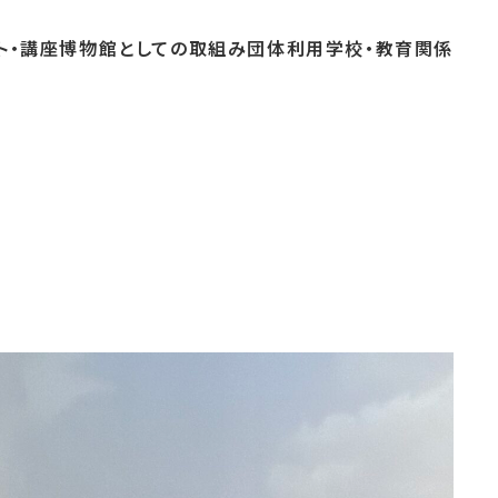
ト・
講座
博物館としての
取組み
団体
利用
学校・
教育関係
よくあるご質問
これまでのイベント
博物館実習
おすすめコース