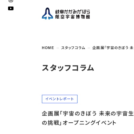
企画展
開館
開催
資料
一般
学校
HOME
スタッフコラム
企画展「宇宙のきぼう 
博物館としての
イベント・
ご利用
案内
講座
取組み
入館
開催
教室・
収蔵
福祉
遠足
団体利用
学校・
教育関係
年間
これ
搭乗
資料
子ど
教育
スタッフコラム
企画展・
常設展示
学校
オン
アウト
イベントレポート
企画展「宇宙のきぼう 未来の宇宙
の挑戦」オープニングイベント