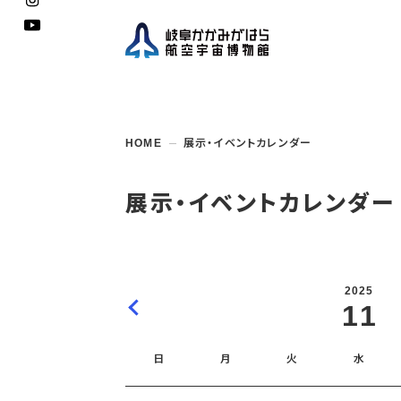
企画展
開館
開催
資料
一般
学校
HOME
展示・イベントカレンダー
博物館としての
イベント・
ご利用
案内
講座
取組み
入館
開催
教室・
収蔵
福祉
遠足
団体利用
学校・
教育関係
年間
これ
搭乗
資料
子ど
教育
展示・イベントカレンダー
企画展・
常設展示
学校
オン
アウト
2025
11
日
月
火
水