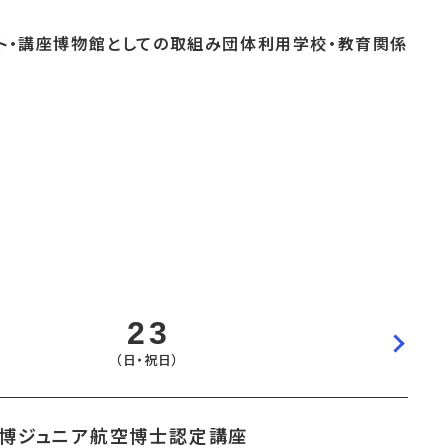
ト・
講座
博物館としての
取組み
団体
利用
学校・
教育関係
よくあるご質問
これまでのイベント
博物館実習
おすすめコース
23
（日・祝日）
宙博ジュニア航空博士認定講座