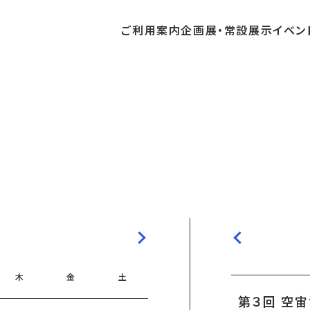
ご利用
案内
企画展・
常設展示
イベン
常設展示
時間・休館日
中・開催予定のイベント
の収集・受贈
団体
・教育関係の方へ
交通アクセス
ガイドツアー
地域との連携
料
中・開催予定の企画展
講座・講演
品検索
団体
・社会見学
フロアガイド
イベントカレンダー
レンタルそらはく
航空エリア
パスポート
までの企画展
体験
の貸出
も会・スポーツ少年団等
プログラム
バリアフリー・音声ガイド
予約申し込み
空宙博ボランティア
宇宙エリア
団体
ライン学習
屋外展示
リーチ
その他の展示
シアタールーム上映
操縦シミュレーション体験
木
金
土
第３回 空