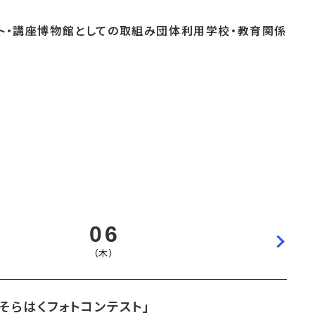
ト・
講座
博物館としての
取組み
団体
利用
学校・
教育関係
よくあるご質問
これまでのイベント
博物館実習
おすすめコース
06
（木）
そらはくフォトコンテスト」