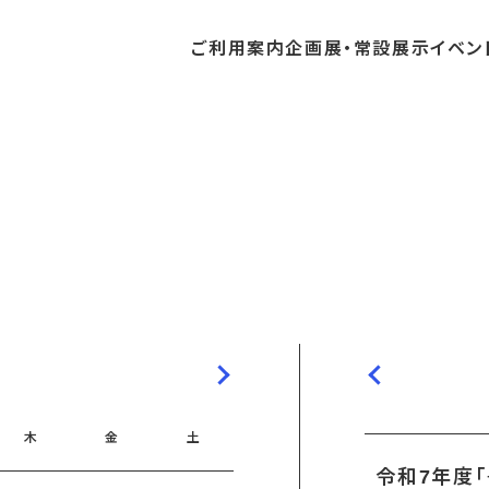
ご利用
案内
企画展・
常設展示
イベン
常設展示
時間・休館日
中・開催予定のイベント
の収集・受贈
団体
・教育関係の方へ
交通アクセス
ガイドツアー
地域との連携
料
中・開催予定の企画展
講座・講演
品検索
団体
・社会見学
フロアガイド
イベントカレンダー
レンタルそらはく
航空エリア
パスポート
までの企画展
体験
の貸出
も会・スポーツ少年団等
プログラム
バリアフリー・音声ガイド
予約申し込み
空宙博ボランティア
宇宙エリア
団体
ライン学習
屋外展示
リーチ
その他の展示
シアタールーム上映
操縦シミュレーション体験
木
金
土
令和7年度「