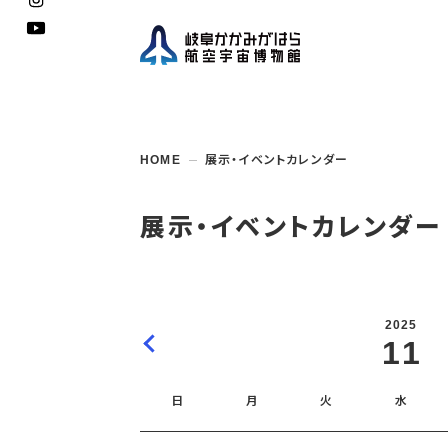
企画展
開館
開催
資料
一般
学校
HOME
展示・イベントカレンダー
博物館としての
イベント・
ご利用
案内
講座
取組み
入館
開催
教室・
収蔵
福祉
遠足
団体利用
学校・
教育関係
年間
これ
搭乗
資料
子ど
教育
展示・イベントカレンダー
企画展・
常設展示
学校
オン
アウト
2025
11
日
月
火
水