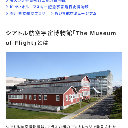
モスクワ宇宙飛行士記念博物館
宇宙エリア
イベントカレンダー
資料の貸出
K.ツィオルコフスキー記念宇宙飛行史博物館
学校・教育関係
一般団体
屋外展示
予約申し込み
石川県立航空プラザ
あいち航空ミュージアム
地域との連携
福祉団体
その他の展示
これまでのイベント
レンタルそらはく
子ども会・スポーツ少年団等
展示・イベントカレンダー
イベント予約申し込み
学校・教育関係の方へ
シアタールーム上映
空宙博ボランティア
学校団体
シアトル航空宇宙博物館「The Museum
チャレンジそらはく
スタッフコラム
お知らせ
遠足・社会見学
操縦シミュレーション体験
博物館実習
お問い合わせ
教育プログラム
おすすめコース
of Flight」とは
オンライン学習
アウトリーチ
シアトル航空博物館は、アラスカ州のアンカレッジで発見された