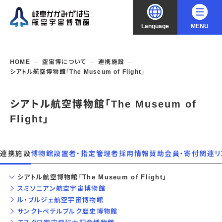
Language
MENU
大
中
小
文字サイズ
日本語
HOME
空宙博について
連携施設
シアトル航空博物館「The Museum of Flight」
English
ご利用案内
シアトル航空博物館「The Museum of
中文（简化字）
企画展・常設展示
開館時間・休館日
Flight」
入館料
中文（繁體字）
年間パスポート
イベント・講座
企画展
介
連携施設
博物館設置者・指定管理者
採用情報
賛助会員・寄付
関連リ
交通アクセス
開催中・開催予定の企画展
한국어
フロアガイド
博物館としての取組み
開催中・開催予定のイベント
シアトル航空博物館「The Museum of Flight」
これまでの企画展
バリアフリー・音声ガイド
スミソニアン航空宇宙博物館
教室・講座・講演
よくあるご質問
常設展示
ル・ブルジェ航空宇宙博物館
搭乗体験
団体利用
資料の収集・受贈
サンクトペテルブルク歴史博物館
航空エリア
ガイドツアー
収蔵品検索