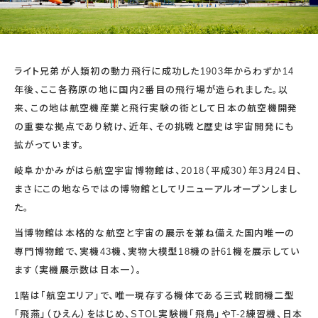
宇宙エリア
イベントカレンダー
資料の貸出
学校・教育関係
一般団体
屋外展示
予約申し込み
地域との連携
福祉団体
その他の展示
これまでのイベント
レンタルそらはく
子ども会・スポーツ少年団等
展示・イベントカレンダー
イベント予約申し込み
学校・教育関係の方へ
シアタールーム上映
ライト兄弟が人類初の動力飛行に成功した1903年からわずか14
空宙博ボランティア
学校団体
チャレンジそらはく
スタッフコラム
お知らせ
遠足・社会見学
操縦シミュレーション体験
年後、ここ各務原の地に国内2番目の飛行場が造られました。以
博物館実習
お問い合わせ
教育プログラム
おすすめコース
来、この地は航空機産業と飛行実験の街として日本の航空機開発
オンライン学習
の重要な拠点であり続け、近年、その挑戦と歴史は宇宙開発にも
アウトリーチ
拡がっています。
岐阜かかみがはら航空宇宙博物館は、2018（平成30）年3月24日、
まさにこの地ならではの博物館としてリニューアルオープンしまし
た。
当博物館は本格的な航空と宇宙の展示を兼ね備えた国内唯一の
専門博物館で、実機43機、実物大模型18機の計61機を展示してい
ます（実機展示数は日本一）。
1階は「航空エリア」で、唯一現存する機体である三式戦闘機二型
「飛燕」（ひえん）をはじめ、STOL実験機「飛鳥」やT-2練習機、日本