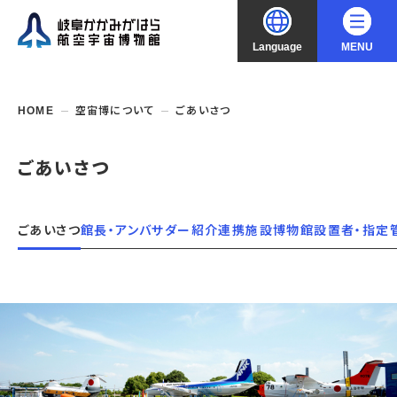
Language
MENU
大
中
小
文字サイズ
日本語
HOME
空宙博について
ごあいさつ
English
ご利用案内
ごあいさつ
中文（简化字）
企画展・常設展示
開館時間・休館日
ごあいさつ
館長・アンバサダー紹介
連携施設
博物館設置者・指定
入館料
中文（繁體字）
年間パスポート
イベント・講座
企画展
交通アクセス
開催中・開催予定の企画展
한국어
フロアガイド
博物館としての取組み
開催中・開催予定のイベント
これまでの企画展
バリアフリー・音声ガイド
教室・講座・講演
よくあるご質問
常設展示
搭乗体験
団体利用
資料の収集・受贈
航空エリア
ガイドツアー
収蔵品検索