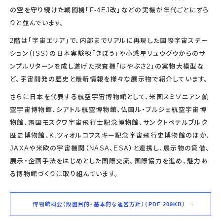
の空を守り続けた戦闘機「F-4EJ改」などの実機が年代ごとにずら
りと並んでいます。
2階は「宇宙エリア」で、内部までリアルに再現した国際宇宙ステー
ション（ISS）の日本実験棟「きぼう」や小惑星リュウグウからのサ
ンプルリターンを成し遂げた探査機「はやぶさ2」の実物大模型な
ど、宇宙開発の歴史と最新情報を様々な展示物で紹介しています。
さらに日本を代表する航空宇宙博物館として、米国スミソニアン航
空宇宙博物館、シアトル航空博物館、仏国ル・ブルジェ航空宇宙博
物館、露国モスクワ宇宙飛行士記念博物館、サンクトペテルブルク
歴史博物館、K.ツィオルコフスキー記念宇宙飛行史博物館のほか、
JAXAや米欧の宇宙機関（NASA、ESA）と連携し、展示物の貸借、
展示・企画手法をはじめとした国際交流、国際協力を進め、魅力あ
る博物館づくりに取り組んでいます。
博物館概要（設置目的・基本的な運営方針）（PDF 209KB）