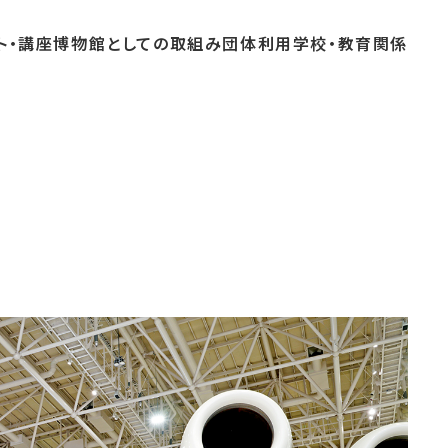
ト・
講座
博物館としての
取組み
団体
利用
学校・
教育関係
よくあるご質問
これまでのイベント
博物館実習
おすすめコース