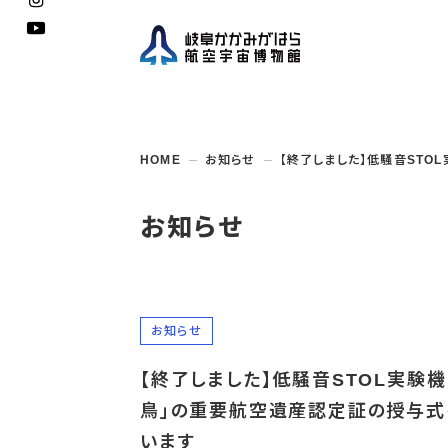
企画展
開館
開催
資料
一般
学校
HOME
お知らせ
【終了しました】低騒音STO
博物館としての
イベント・
ご利用
案内
講座
取組み
入館
開催
教室・
収蔵
福祉
遠足
団体利用
学校・
教育関係
年間
これ
搭乗
資料
子ど
教育
お知らせ
企画展・
常設展示
学校
オン
アウト
お知らせ
【終了しました】低騒音STOL実験機
鳥」の重要航空遺産認定証の授与式
います