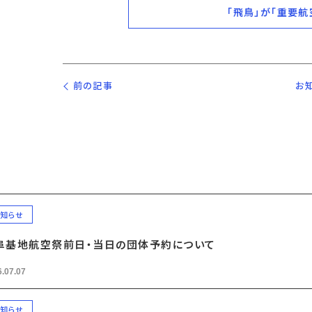
「飛鳥」が「重要
前の記事
お
知らせ
阜基地航空祭前日・当日の団体予約について
.07.07
知らせ