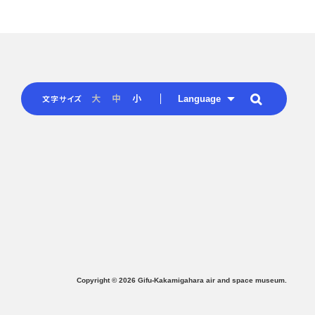
Language
大
中
小
文字サイズ
Copyright ©
2026
Gifu-Kakamigahara air and space museum.