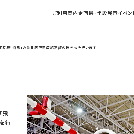
ご利用
案内
企画展・
常設展示
イベン
常設展示
時間・休館日
中・開催予定のイベント
の収集・受贈
団体
・教育関係の方へ
交通アクセス
ガイドツアー
地域との連携
L実験機「飛鳥」の重要航空遺産認定証の授与式を行います
料
中・開催予定の企画展
講座・講演
品検索
団体
・社会見学
フロアガイド
イベントカレンダー
レンタルそらはく
航空エリア
パスポート
までの企画展
体験
の貸出
も会・スポーツ少年団等
プログラム
バリアフリー・音声ガイド
予約申し込み
空宙博ボランティア
宇宙エリア
団体
ライン学習
屋外展示
リーチ
その他の展示
シアタールーム上映
操縦シミュレーション体験
「飛
を行